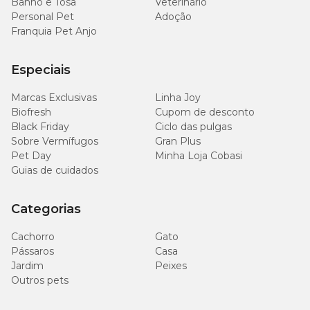
Banho e Tosa
Veterinário
Personal Pet
Adoção
Franquia Pet Anjo
Especiais
Marcas Exclusivas
Linha Joy
Biofresh
Cupom de desconto
Black Friday
Ciclo das pulgas
Sobre Vermífugos
Gran Plus
Pet Day
Minha Loja Cobasi
Guias de cuidados
Categorias
Cachorro
Gato
Pássaros
Casa
Jardim
Peixes
Outros pets