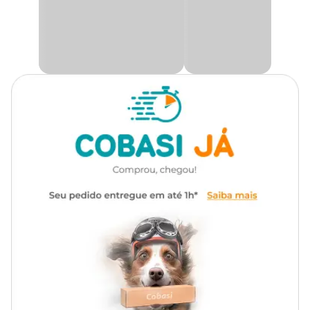
deslocamento enquanto o gato se alimenta. Com acabamento
esmaltado de alta qualidade oferece resistência a riscos e manchas,
além de facilitar a higienização.
Produzido com matéria-prima natural, é uma opção plastic free,
ideal para quem busca um produto sustentável sem abrir mão da
qualidade.
Medidas aproximadas
Capacidade
Diâmetro
Altura
Peso
390 ml
12,5 cm
5,3 cm
350 g
Material
Cerâmica de alta resistência, higiênico, atóxico, acabamento
esmaltado resistente a riscos e manchas, fácil de limpar.