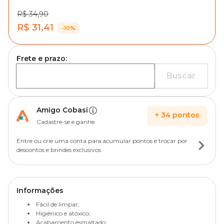
R$ 34,90
R$ 31,41
-10%
Frete e prazo:
Buscar
Amigo Cobasi
+
34
pontos
Cadastre-se e ganhe
Entre ou crie uma conta para acumular pontos e trocar por
descontos e brindes exclusivos.
Informações
Fácil de limpar;
Higiênico e atóxico;
Acabamento esmaltado;