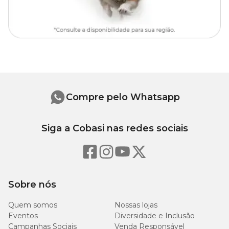
Onde comprar comedouro para gatos?
Você encontra o Comedouro Porcelana Meow Médio com preço
especial aqui na Cobasi. Compre pelo site, app ou visite uma de
nossas
lojas físicas
para garantir mais conforto e praticidade na
alimentação do seu gato!
Compre pelo Whatsapp
Siga a Cobasi nas redes sociais
Sobre nós
Quem somos
Nossas lojas
Eventos
Diversidade e Inclusão
Campanhas Sociais
Venda Responsável