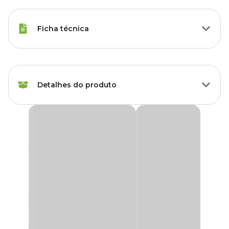
Ficha técnica
Raças de Gato
Todas as Raças
Detalhes do produto
Idade
Filhote, Adulto, Sênior
Característica
Pesado
Comedouro Porcelana Meow Médio Preto
O Comedouro Porcelana Meow Médio foi desenvolvido
Marca
Cerâmica Regina
especialmente para atender às necessidades alimentares dos gatos,
unindo funcionalidade, durabilidade e um visual elegante.
Cor
Preto
Fabricado em porcelana, este comedouro para gatos é atóxico e
não absorve odores nem resíduos, contribuindo para uma rotina
de alimentação mais limpa e segura.
Gênero
Unissex
A cerâmica de alta qualidade deixa o comedouro pesado o que
proporciona maior firmeza durante o uso, reduzindo o
Material
Cerâmica