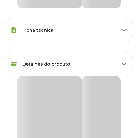
Ficha técnica
Espécies
Todas espécies
Detalhes do produto
Marca
Livre Birds
Cor
Verde
Comedouro Livre Birds Wire Compacto Verde
O Comedouro Livre Birds Wire Compacto Verde é perfeito para
Gênero
Unissex
quem deseja proporcionar aos pássaros uma alimentação variada
e saudável. Com design inteligente, ele possui dois espetos para
frutas e um comedouro removível para sementes, permitindo
Material
Metal, Plástico
oferecer diferentes tipos de alimento.
Suporte fabricado em metal com pintura epóxi atóxica, este
comedouro é resistente mesmo em áreas externas. A tonalidade