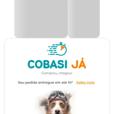
verde se integra harmoniosamente ao ambiente natural, criando
um espaço acolhedor e agradável para as aves se alimentarem
com segurança.
Transforme seu quintal ou jardim em um verdadeiro refúgio para
os pássaros com o Comedouro Livre Birds Wire Compacto Verde.
Disponível na Cobasi com preço especial no site, app ou em nossas
lojas físicas, este produto une praticidade, durabilidade e beleza
para você cuidar das aves da sua região com estilo e eficiência.
Medidas aproximadas
Altura: 20cm x largura: 12cm.