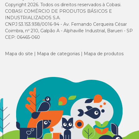
Copyright 2026. Todos os direitos reservados à Cobasi.
COBASI COMÉRCIO DE PRODUTOS BÁSICOS E
INDUSTRIALIZADOS S.A.
CNPJ 53.153.938/0016-94 - Av. Fernando Cerqueira César
Coimbra, nº 210, Galpão A - Alphaville Industrial, Barueri - SP
CEP: 06465-060
Mapa do site
Mapa de categorias
Mapa de produtos