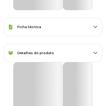
Ficha técnica
Raças de Gato
Todas as Raças
Detalhes do produto
Idade
Filhote, Adulto, Sênior
Característica
Antiderrapante
Comedouro Gatos Inox Fusion Preto
Comedouro em inox com base emborrachada antiderrapante e
Marca
Jambo
decorado com carinhas de gatinhos.
Muito resistente a ferrugem por ser um produto de aço inoxidável
Cor
Preto
de ótima qualidade.
Confeccionado com excelente acabamento belo design!