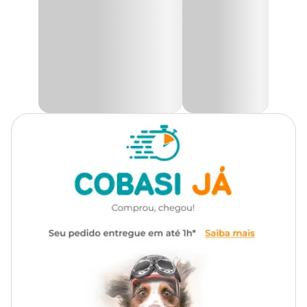
Gênero
Unissex
Diferenciado, ótimo para quem gosta de um objeto exclusivo e que
deixa o ambiente mais bonito e alegre.
Material
Inox
Comedouro fácil de limpar para que seu gatinho possa comer com
qualidade e sofisticação.
Medidas aproximadas:
Diâmetro - 12 cm
Além de ser produzido com material de ótima qualidade, o
Comedouro Gatos Inox Fusion Preto tem preço imperdível.