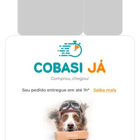
Material
Alumínio
com a coluna na posição correta.
Medidas Aproximadas
140 ml: Diâmetro: 17 cm x Altura: 8 cm
250 ml: Diâmetro: 19 cm x Altura: 11 cm