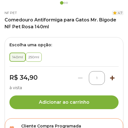
NF PET
4.7
Comedouro Antiformiga para Gatos Mr. Bigode
NF Pet Rosa 140ml
Escolha uma opção:
140ml
250ml
R$ 34,90
1
à vista
Adicionar ao carrinho
Cliente Compra Programada