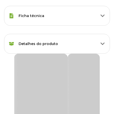
Ficha técnica
Raças de Gato
Todas as Raças
Detalhes do produto
Idade
Filhote, Adulto, Sênior
Característica
Antiformiga
Comedouro Antiformiga para Gatos Mr. Bigode NF
Pet Rosa
Marca
NF PET
Ao se alimentar em um comedouro comum, os bigodes do gato
tocam nas laterais do pote causando desconforto e estresse. O
Comedouro Antiformiga para Gatos Mr. Bigode tem uma
Cor
Rosa
superfície côncava que faz com que o alimento fique sempre no
centro do comedouro, evitando que o gato encoste estes orgãos
sensoriais durante a alimentação e fique desconfortável.
Gênero
Unissex
Além disso, possui um sistema que impede que as formigas
cheguem à ração. Tem a altura correta para que seu bichano fique