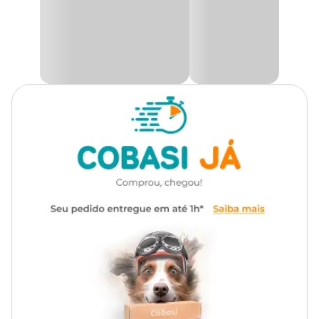
Tempo de
Modo de uso
Pulgas - até 28 dias
Proteção
Administrar 1 bisnaga de 0,5 ml, independentemente do peso do
animal.
Composição
Fipronil
Afaste o pelo na região da nuca ou cernelha e aplique todo
conteúdo do produto diretamente na pele seca do animal.
Embalagem com 3
Apresentação
pipetas
Não se recomenda o fracionamento do produto.
Embalagem promocional com 3 pipetas de 0,5ml.
Só na Cobasi, você encontra o
Antipulgas Fiprolex Gatos com
preço
incrível. Compre pelo Site, App ou em uma das nossas
lojas.