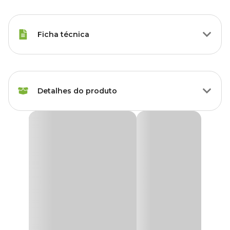
Ficha técnica
Raças de Gato
Todas as Raças
Detalhes do produto
Modo de
Tópico
Aplicação
Combo Antipulgas Fiprolex Gatos 0,5ml Ceva
Idade
Adulto, Sênior
O
Fiprolex Drop Spot Gatos
é um ectoparasita de rápido efeito
letal à base de fipronil, indicado para o controle de
pulgas em
Marca
Fiprolex
gatos
.
Fiprolex Drop Spot
pode ser considerado um importante auxiliar
Gênero
Unissex
no controle das infestações por cestódeos (Dipylidium caninum)
que acometem os gatos, uma vez que as pulgas são hospedeiros
intermediários destes parasitas e seu efeito é capaz de manter os
Indicação
Proteção contra pulgas
gatos livres de pulgas por até 28 dias após a aplicação.