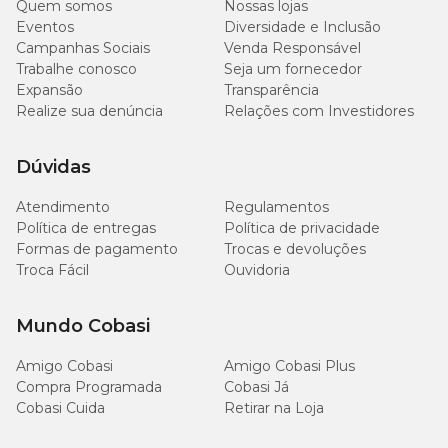
Quem somos
Nossas lojas
2,68 mL/cão
Eventos
Diversidade e Inclusão
Campanhas Sociais
Venda Responsável
Uma
Trabalhe conosco
Seja um fornecedor
Mais de 40 kg de peso
bisnaga de
Expansão
Transparência
4,02 mL/cão
Realize sua denúncia
Relações com Investidores
Dúvidas
Contraindicações
Atendimento
Regulamentos
Política de entregas
Política de privacidade
A segurança deste produto não foi determinada em gatos com
Formas de pagamento
Trocas e devoluções
menos de 3 meses de idade;
Troca Fácil
Ouvidoria
Cães com menos de 1 mês ou 1 kg de peso e fêmeas prenhes ou em
lactação, deste modo seu uso não é recomendado em animais
Mundo Cobasi
nessas condições.
Amigo Cobasi
Amigo Cobasi Plus
Não utilizar em coelhos, pois reações adversas, incluindo o óbito,
Compra Programada
Cobasi Já
podem ocorrer.
Cobasi Cuida
Retirar na Loja
Antes de oferecer o antipulgas, leia a
Bula do Fiprolex 2,68ml
.
Em casos de dúvidas, consulte um médico-veterinário.