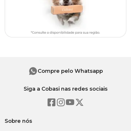
Uso externo, para aplicação direta sobre a pele dos animais. Retirar
a tampa da bisnaga, afastar os pelos do animal na região entre a
nuca e a base do pescoço aplicar todo o conteúdo diretamente
sobre a pele seca. Não se recomenda o fracionamento do produto.
Posologia
Cães: Obedecer a seguinte tabela:
Peso do Animal
Dosagem
Compre pelo Whatsapp
Uma
De 1 a 10 kg de peso
bisnaga de
0,67 mL/cão
Siga a Cobasi nas redes sociais
Uma
De 11 a 20 kg de peso
bisnaga de
1,34 mL/cão
Sobre nós
Uma
De 21 a 40 kg de peso
bisnaga de