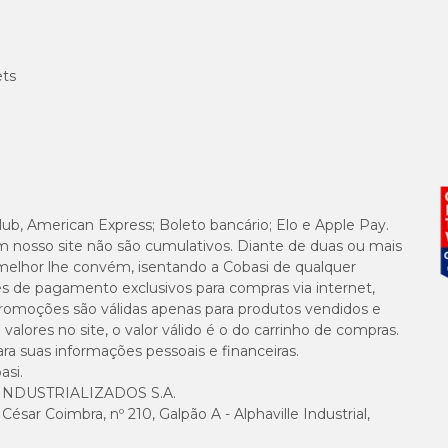
ets
lub, American Express; Boleto bancário; Elo e Apple Pay.
m nosso site não são cumulativos. Diante de duas ou mais
melhor lhe convém, isentando a Cobasi de qualquer
es de pagamento exclusivos para compras via internet,
e promoções são válidas apenas para produtos vendidos e
alores no site, o valor válido é o do carrinho de compras.
suas informações pessoais e financeiras.
asi.
NDUSTRIALIZADOS S.A.
sar Coimbra, nº 210, Galpão A - Alphaville Industrial,