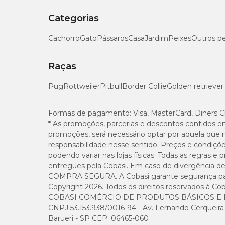
Categorias
Cachorro
Gato
Pássaros
Casa
Jardim
Peixes
Outros p
Raças
Pug
Rottweiler
Pitbull
Border Collie
Golden retriever
Formas de pagamento:
Visa, MasterCard, Diners C
* As promoções, parcerias e descontos contidos e
promoções, será necessário optar por aquela que 
responsabilidade nesse sentido. Preços e condiçõ
podendo variar nas lojas físicas. Todas as regras 
entregues pela Cobasi. Em caso de divergência de v
COMPRA SEGURA. A Cobasi garante segurança para 
Copyright 2026. Todos os direitos reservados à Cob
COBASI COMÉRCIO DE PRODUTOS BÁSICOS E I
CNPJ 53.153.938/0016-94 - Av. Fernando Cerqueira Cé
Barueri - SP CEP: 06465-060