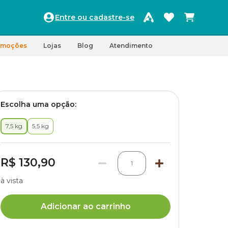
Entre ou cadastre-se
omoções
Lojas
Blog
Atendimento
Escolha uma opção:
7,5 kg
5,5 kg
R$ 130,90
1
à vista
Adicionar ao carrinho