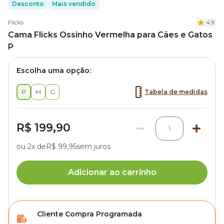
Desconto
Mais vendido
Flicks
4.9
Cama Flicks Ossinho Vermelha para Cães e Gatos
P
Escolha uma opção:
P
M
G
Tabela de medidas
R$ 199,90
1
ou 2x de
R$ 99,95
sem juros
Adicionar ao carrinho
Cliente Compra Programada