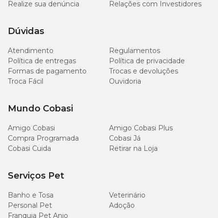
Realize sua denúncia
Relações com Investidores
secar em varal, à sombra, na posição horizontal.
Dúvidas
Medidas aproximadas
Atendimento
Regulamentos
Política de entregas
Tamanho
Comprimento
Política de privacidade
Largura
Altura
Formas de pagamento
Trocas e devoluções
Troca Fácil
Ouvidoria
P
43 cm
55 cm
15 cm
Mundo Cobasi
M
53 cm
65 cm
20 cm
Amigo Cobasi
Amigo Cobasi Plus
G
63 cm
75 cm
25 cm
Compra Programada
Cobasi Já
Cobasi Cuida
Retirar na Loja
Serviços Pet
* A Troca do item pode ser realizada direto em uma das
lojas Cobasi!
Em caso de devolução ou estorno, a solicitação deve ser realizada
Banho e Tosa
Veterinário
em um de nossos canais de atendimento.
Personal Pet
Adoção
Franquia Pet Anjo