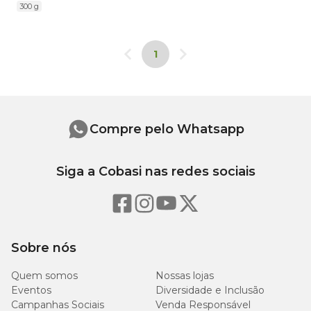
Invista na
melhor ração para trinca-ferro com os
300 g
melhores preços
! Só na Cobasi você encontra tudo o que
é essencial para
pássaros
. São alimentos, acessórios,
gaiolas e muito mais.
1
Crie uma
Compra Programada
com os produtos favoritos
da sua ave e tenha acesso a ofertas especiais. Aproveite!
Compre pelo Whatsapp
Siga a Cobasi nas redes sociais
Sobre nós
Quem somos
Nossas lojas
Eventos
Diversidade e Inclusão
Campanhas Sociais
Venda Responsável