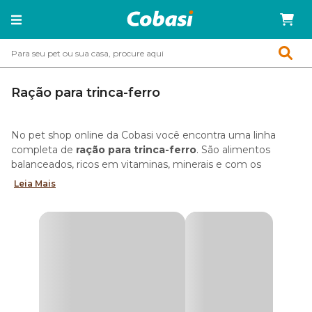
Ração para trinca-ferro
No pet shop online da Cobasi você encontra uma linha
completa de
ração para trinca-ferro
. São alimentos
balanceados, ricos em vitaminas, minerais e com os
nutrientes que a ave precisa para viver com saúde.
Leia Mais
Qual a melhor ração para trinca-ferro?
Para atender às necessidades nutricionais do trinca-ferro, o
tutor deve oferecer uma alimentação variada, como
sementes, alpiste, girassol, aveia, frutas e legumes. A boa
notícia é que as rações para trinca-ferro (pixarro) são
cientificamente formuladas e especialmente desenvolvidas