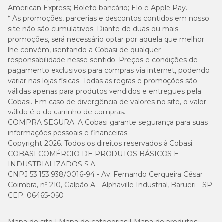
American Express; Boleto bancário; Elo e Apple Pay.
* As promoções, parcerias e descontos contidos em nosso
site não são cumulativos. Diante de duas ou mais
promoções, será necessário optar por aquela que melhor
lhe convém, isentando a Cobasi de qualquer
responsabilidade nesse sentido. Preços e condições de
pagamento exclusivos para compras via internet, podendo
variar nas lojas físicas. Todas as regras e promoções são
válidas apenas para produtos vendidos e entregues pela
Cobasi. Em caso de divergência de valores no site, o valor
válido é o do carrinho de compras.
COMPRA SEGURA. A Cobasi garante segurança para suas
informações pessoais e financeiras.
Copyright 2026. Todos os direitos reservados à Cobasi.
COBASI COMÉRCIO DE PRODUTOS BÁSICOS E
INDUSTRIALIZADOS S.A.
CNPJ 53.153.938/0016-94 - Av. Fernando Cerqueira César
Coimbra, nº 210, Galpão A - Alphaville Industrial, Barueri - SP
CEP: 06465-060
Mapa do site
Mapa de categorias
Mapa de produtos