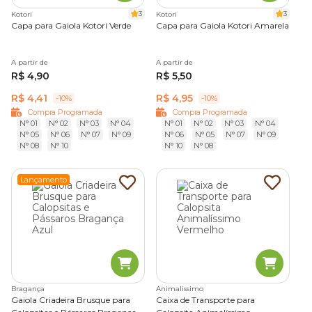
As gaiolas de madeira são bastante resistentes e ótimas
3
3
Kotori
Kotori
para abrigar pássaros de pequeno porte como canários,
Capa para Gaiola Kotori Verde
Capa para Gaiola Kotori Amarela
curiós, azulões e sábias. Por outro lado, não é indicado para
papagaios, já que eles podem bicar a estrutura e escapar.
A partir de
A partir de
R$ 4,90
R$ 5,50
Gaiolas de alumínio
R$ 4,41
R$ 4,95
-10%
-10%
Compra Programada
Compra Programada
As gaiolas de alumínio são ideais para aves calopsitas, araras,
N° 01
N° 02
N° 03
N° 04
N° 01
N° 02
N° 03
N° 04
agapornis e papagaios. Isso porque a sua estrutura resiste
N° 05
N° 06
N° 07
N° 09
N° 06
N° 05
N° 07
N° 09
às bicadas das aves. Dessa maneira, além de evitar a fuga
N° 08
N° 10
N° 10
N° 08
do pássaro, é possível que ele não se machuque com as
farpas caídas da estrutura.
Lançamento
Como escolher a gaiola ideal para passarinhos?
Para escolher a gaiola ideal para o seu passarinho é preciso
levar em conta o porte e as necessidades do pet.
O correto é que o viveiro tenha espaço suficiente para
poleiros, brinquedos e acessórios de alimentação. Além
Bragança
Animalissimo
Gaiola Criadeira Brusque para
Caixa de Transporte para
disso, é preciso garantir que a ave tenha espaço suficiente