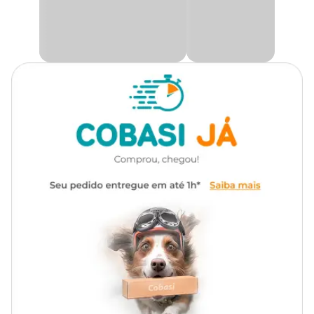
Maior segurança em passeios
Seja durante pequenos trajetos em parques ou durante viagens, a
coleira promove uma maior segurança ao animal, evitando que se
percam em um ambiente novo, fugas ou acidentes.
Treinamento
Alguns tutores utilizam a coleira para treinar suas calopsitas a
voar em determinadas direções ou para retornar para um ponto
específico.
Conforto adaptado
As coleiras são indicadas para pássaros de porte médio, como as
calopsitas. Feitos com fitas de cetim e fecho de plástico, possui
peças reguláveis que facilitam a adaptação e promovem conforto
à ave.