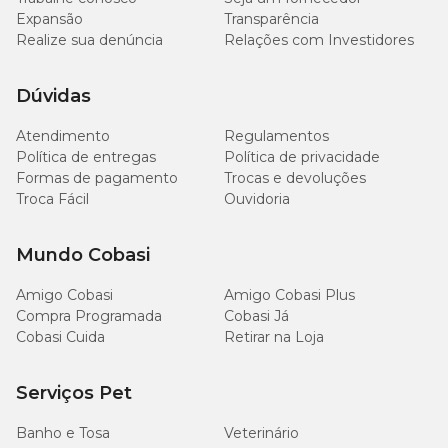
Peitoral tipo
: “H” regulável
Expansão
Transparência
Realize sua denúncia
Relações com Investidores
Composição
: Fita de cetim
Dúvidas
Medida
: tamanho único para calopsita e pássaros de médio
porte
Atendimento
Regulamentos
Política de entregas
Política de privacidade
Comprimento guia
: 110 cm
Formas de pagamento
Trocas e devoluções
Troca Fácil
Ouvidoria
Ajuste do peitoral
: 14 a 18 cm
Mundo Cobasi
Peso líquido
: 0,0008 kg
Amigo Cobasi
Amigo Cobasi Plus
Compra Programada
Cobasi Já
Cobasi Cuida
Retirar na Loja
Onde comprar coleira para calopsita?
Serviços Pet
Na Cobasi você encontra tudo o que é essencial para o seu
Banho e Tosa
pássaros
. Proporcione maior segurança, estilo e conforto com as
Veterinário