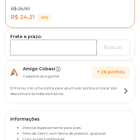
R$ 26,90
R$ 24,21
-10%
Frete e prazo:
Buscar
Amigo Cobasi
+
26
pontos
Cadastre-se e ganhe
Entre ou crie uma conta para acumular pontos e trocar por
descontos e brindes exclusivos.
Informações
Peitoral especialmente para aves;
Feito de Cetim com fecho de plástico, ajustável;
Com ajuste confortável;