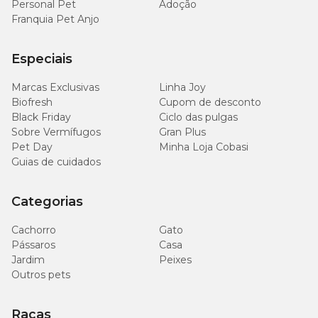
coleiras para calopsita. Aproveite promoções e agende agora
Personal Pet
Adoção
mesmo a entrega do seu pedido com a
Compra Programada.
Franquia Pet Anjo
Especiais
Marcas Exclusivas
Linha Joy
Biofresh
Cupom de desconto
Black Friday
Ciclo das pulgas
Sobre Vermífugos
Gran Plus
Pet Day
Minha Loja Cobasi
Guias de cuidados
Categorias
Cachorro
Gato
Pássaros
Casa
Jardim
Peixes
Outros pets
Raças