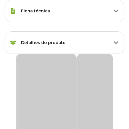
Ficha técnica
Espécies
Calopsita
Detalhes do produto
Marca
Animalissimo
Cor
Vermelho
Coleira para Calopsita
A
coleira para calopsita
é um acessório confortável indicado
Gênero
Unissex
para realizar passeios curtos no ombro do tutor, promovendo
maior controle e segurança para o pet. Se você quer explorar o
mundo ao ar livre com a sua ave, a coleira é o que você precisa,
Material
Cetim, Plástico
garantindo que eles não se percam ou se machuquem.
Benefícios das coleiras para calopsitas
Quando usadas corretamente, as coleiras para calopsitas podem
oferecer uma série de benefícios, como: