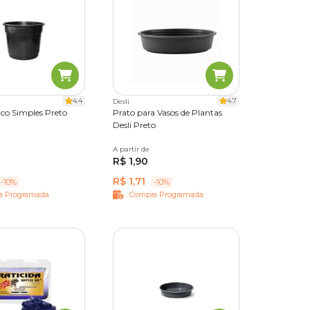
4.4
4.7
Desli
ico Simples Preto
Prato para Vasos de Plantas
Desli Preto
 1,5
Nº 2
Nº 2,5
A partir de
Nº 03
Nº 04
Nº 05
Nº 06
R$ 1,90
 3,5
Nº 4
Nº 5
Nº 07
Nº 08
Nº 09
º 7
R$ 1,71
-10%
-10%
a Programada
Compra Programada