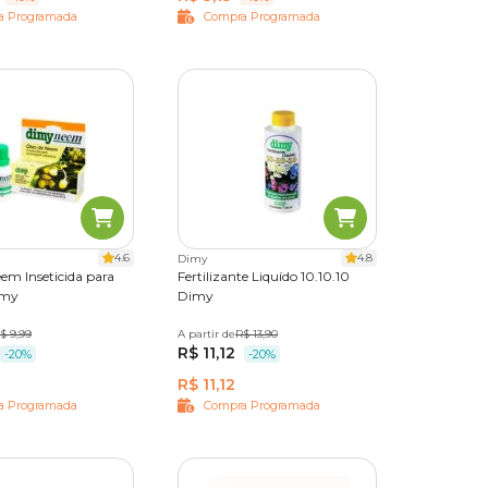
a Programada
Compra Programada
4.6
4.8
Dimy
em Inseticida para
Fertilizante Liquído 10.10.10
imy
Dimy
$ 9,99
A partir de
120ml
R$ 13,90
500ml
R$ 11,12
-20%
-20%
R$ 11,12
a Programada
Compra Programada