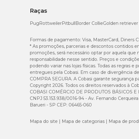
Raças
Pug
Rottweiler
Pitbull
Border Collie
Golden retriever
Formas de pagamento:
Visa, MasterCard, Diners C
* As promoções, parcerias e descontos contidos e
promoções, será necessário optar por aquela que 
responsabilidade nesse sentido. Preços e condiçõ
podendo variar nas lojas físicas. Todas as regras 
entregues pela Cobasi. Em caso de divergência de v
COMPRA SEGURA. A Cobasi garante segurança para 
Copyright 2026. Todos os direitos reservados à Cob
COBASI COMÉRCIO DE PRODUTOS BÁSICOS E I
CNPJ 53.153.938/0016-94 - Av. Fernando Cerqueira Cé
Barueri - SP CEP: 06465-060
Mapa do site
Mapa de categorias
Mapa de prod