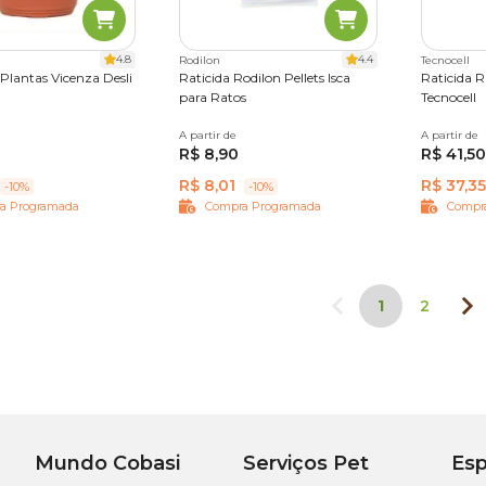
4.8
4.4
Rodilon
Tecnocell
 Plantas Vicenza Desli
Raticida Rodilon Pellets Isca
Raticida R
para Ratos
Tecnocell
13 cm
19 cm
A partir de
25 g
A partir de
500 g
R$ 8,90
R$ 41,50
35 cm
45 cm
R$ 8,01
R$ 37,35
-10%
-10%
a Programada
Compra Programada
Compr
1
2
Mundo Cobasi
Serviços Pet
Esp