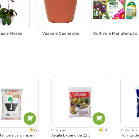
as e Flores
Vasos e Cachepôs
Cultivo e Manutenção
4.7
4.9
Cinexpan
All Garden
etal para Jardinagem
Argila Expandida 2215
Húmus de 