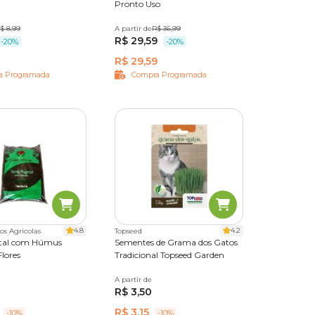
Pronto Uso
$ 8,99
A partir de
5 kg
10 kg
R$ 36,99
25 kg
R$ 29,59
-20%
-20%
R$ 29,59
a Programada
Compra Programada
4.8
4.2
os Agricolas
Topseed
etal com Húmus
Sementes de Grama dos Gatos
lores
Tradicional Topseed Garden
0 kg
25 kg
A partir de
Único
R$ 3,50
R$ 3,15
-10%
-10%