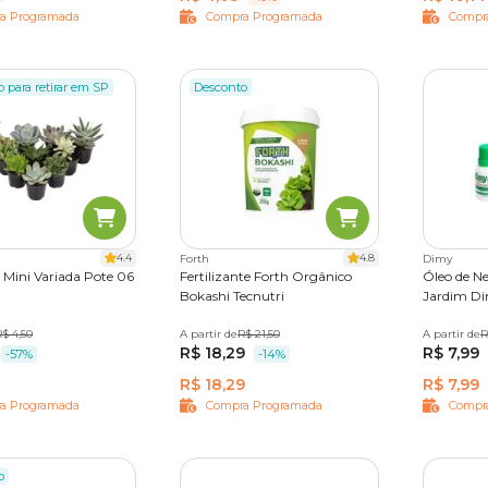
a Programada
Compra Programada
Compr
o para retirar em SP
Desconto
4.4
4.8
Forth
Dimy
 Mini Variada Pote 06
Fertilizante Forth Orgânico
Óleo de Ne
Bokashi Tecnutri
Jardim D
$ 4,50
A partir de
250 g
R$ 21,50
A partir de
20 ml
R
R$ 18,29
R$ 7,99
-57%
-14%
R$ 18,29
R$ 7,99
a Programada
Compra Programada
Compr
o