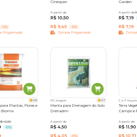
Cinexpan
Garden
0 kg
20 kg
A partir de
2 kg
25 L
A partir de
2 kg
R
R$ 10,50
R$ 7,19
R$ 9,45
R$ 7,19
-10%
-10%
a Programada
Compra Programada
Compr
4.8
4.7
FG Import
C e F Insum
para Plantas, Flores e
Manta para Drenagem do Solo
Terra Veg
 Biomix
Drenadim
Campo e F
 kg
R$ 42,50
20 kg
A partir de
30 cm x 30 cm
A partir de
5 kg
1
9
R$ 4,50
R$ 11,90
52 cm x 52 cm
2 m x 1 m
-10%
9
R$ 4,05
R$ 10,71
-10%