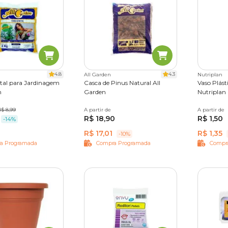
4.8
4.3
All Garden
Nutriplan
etal para Jardinagem
Casca de Pinus Natural All
Vaso Plást
n
Garden
Nutriplan
R$ 8,99
A partir de
2,5 kg
7 kg
A partir de
Nº 1
Nº
R$ 18,90
R$ 1,50
Nº 3
Nº
-14%
Nº 6
N
R$ 17,01
R$ 1,35
-10%
a Programada
Compra Programada
Compr