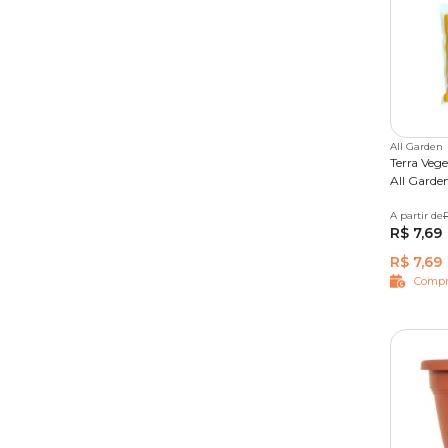
All Garden
Terra Veg
All Garde
A partir de
2 kg
R$ 7,69
R$ 7,69
Compr