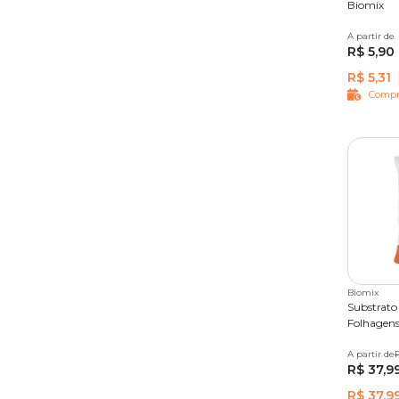
Biomix
A partir de
2 kg
1
R$ 5,90
R$ 5,31
Compr
Biomix
Substrato 
Folhagens
A partir de
2 kg
5
R$ 37,9
R$ 37,9