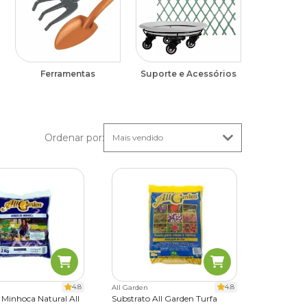
Ferramentas
Suporte e Acessórios
Ordenar por
:
4.8
4.8
All Garden
Minhoca Natural All
Substrato All Garden Turfa