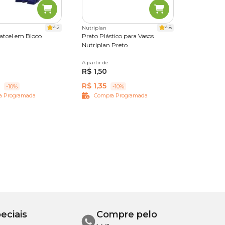
4.2
4.8
Nutriplan
atcel em Bloco
Prato Plástico para Vasos
Nutriplan Preto
A partir de
Nº 0
Nº 1
Nº 1,5
Nº 2
R$ 1,50
Nº 3
Nº 4
Nº 5
Nº 6
Nº 7
R$ 1,35
-10%
-10%
a Programada
Compra Programada
eciais
Compre pelo