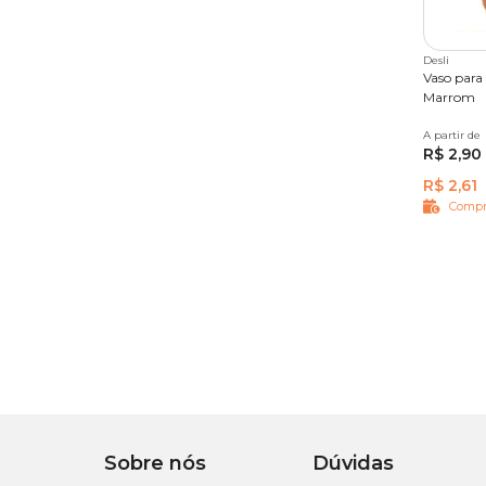
Desli
Vaso para
Marrom
A partir de
10 cm
R$ 2,90
26 cm
R$ 2,61
Compr
Sobre nós
Dúvidas