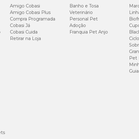
Amigo Cobasi
Banho e Tosa
Marc
Amigo Cobasi Plus
Veterinário
Linh
Compra Programada
Personal Pet
Biof
Cobasi Já
Adoção
Cup
o
Cobasi Cuida
Franquia Pet Anjo
Blac
Retirar na Loja
Cicl
Sobr
Gran
Pet
Minh
Guia
ets