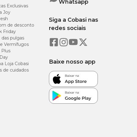
Whatsapp
as Exclusivas
a Joy
resh
Siga a Cobasi nas
om de desconto
redes sociais
k Friday
o das pulgas
e Vermífugos
 Plus
 Day
Baixe nosso app
a Loja Cobasi
s de cuidados