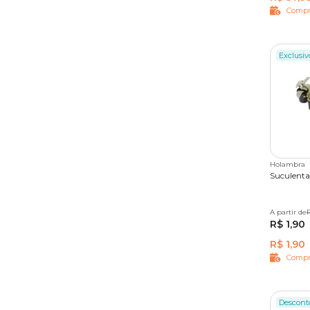
Compr
Exclusiv
Holambra
Suculenta
A partir de
Único
R
R$ 1,90
R$ 1,90
Compr
Descont