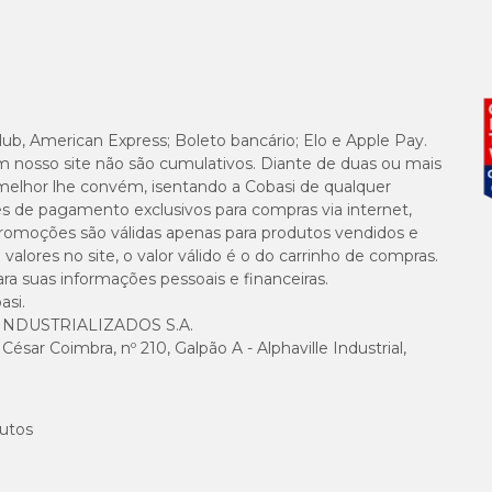
lub, American Express; Boleto bancário; Elo e Apple Pay.
m nosso site não são cumulativos. Diante de duas ou mais
melhor lhe convém, isentando a Cobasi de qualquer
es de pagamento exclusivos para compras via internet,
e promoções são válidas apenas para produtos vendidos e
alores no site, o valor válido é o do carrinho de compras.
suas informações pessoais e financeiras.
asi.
NDUSTRIALIZADOS S.A.
sar Coimbra, nº 210, Galpão A - Alphaville Industrial,
utos