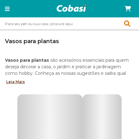
Vasos para plantas
Vasos para plantas
são acessórios essenciais para quem
deseja decorar a casa, o jardim e praticar a jardinagem
como hobby. Conheça as nossas sugestões e saiba qual
vaso combina melhor com a sua plantinha preferida.
Leia Mais
Tipos de vasos para plantas
Na loja online da Cobasi você encontra os mais variados
tipos de vasos para plantas. São opções em cerâmica,
cimento, plástico e vidro, além dos famosos cachepôs.
Descubra qual deles é perfeito para você!