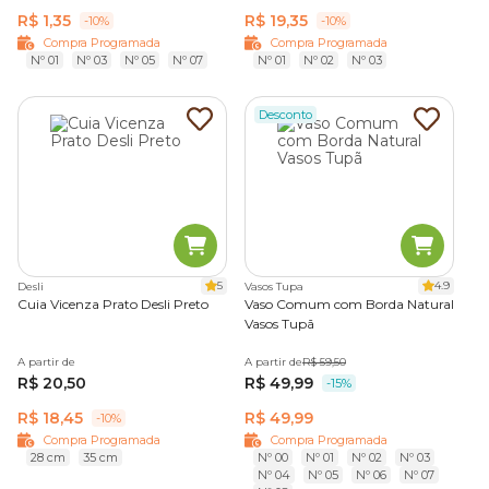
R$ 1,35
R$ 19,35
-10%
-10%
Compra Programada
Compra Programada
Nº 01
Nº 03
Nº 05
Nº 07
Nº 01
Nº 02
Nº 03
Desconto
5
4.9
Desli
Vasos Tupa
Cuia Vicenza Prato Desli Preto
Vaso Comum com Borda Natural
Vasos Tupã
A partir de
A partir de
R$ 59,50
R$ 20,50
R$ 49,99
-15%
R$ 18,45
R$ 49,99
-10%
Compra Programada
Compra Programada
28 cm
35 cm
Nº 00
Nº 01
Nº 02
Nº 03
Nº 04
Nº 05
Nº 06
Nº 07