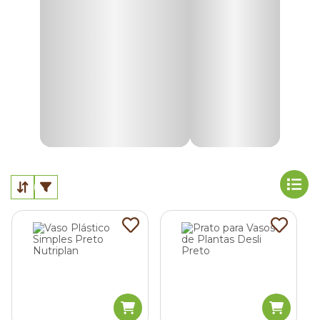
Vasos de cerâmica para plantas
Os vasos de cerâmicas para plantas são acessórios de
jardinagem bastante populares. E a explicação é muito
simples. A cerâmica é um material poroso que ajuda na no
escoamento da água de chuvas e regas.
Vasos em cimento para plantas
Vasos para plantas produzidos em cimento são indicados
para quem deseja criar uma decoração rústica em
ambientes externos. Seu ponto positivo é oferecer suporte
para plantas grandes.
Vasos de plástico para plantas
Para quem procura versatilidade e praticidade, os vasos de
plásticos para plantas são a melhor escolha. Com grande
variedade de cores e tamanhos, ele combina com a