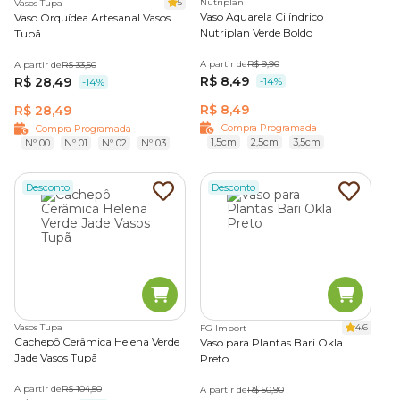
5
Nutriplan
Vasos Tupa
Vaso Aquarela Cilíndrico
Vaso Orquídea Artesanal Vasos
Nutriplan Verde Boldo
Tupã
A partir de
R$ 9,90
A partir de
R$ 33,50
R$ 8,49
R$ 28,49
-14%
-14%
R$ 8,49
R$ 28,49
Compra Programada
Compra Programada
1,5cm
2,5cm
3,5cm
Nº 00
Nº 01
Nº 02
Nº 03
Desconto
Desconto
Vasos Tupa
4.6
FG Import
Cachepô Cerâmica Helena Verde
Vaso para Plantas Bari Okla
Jade Vasos Tupã
Preto
A partir de
R$ 104,50
A partir de
R$ 50,90