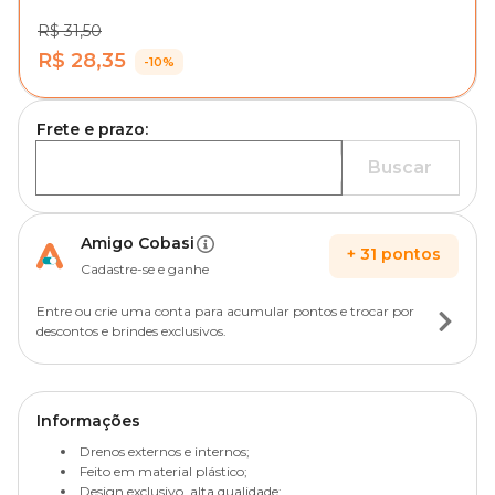
R$ 31,50
R$ 28,35
-10%
Frete e prazo:
Buscar
Amigo Cobasi
+
31
pontos
Cadastre-se e ganhe
Entre ou crie uma conta para acumular pontos e trocar por
descontos e brindes exclusivos.
Informações
Drenos externos e internos;
Feito em material plástico;
Design exclusivo, alta qualidade;