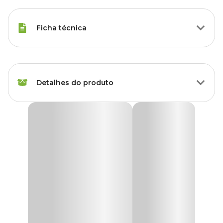
Ficha técnica
Marca
Vasos Raiz
Detalhes do produto
Cor
Branco
Gênero
Unissex
Vaso Autoirrigável Raiz Branco
O
Vaso Autoirrigável
funcionam por um sistema de irrigação
Poliestireno,
Material
por capilaridade, ou seja, o reservatório que fica na parte de baixo
Polipropileno
do vaso, fornece água conforme a necessidade da planta.
Isso funciona por meio de um cordame condutor, devido a este
Tipo de Produto
Vaso
sistema simples e eficaz, a auto irrigação consegue manter a terra
sempre úmida na proporção ideal, deixando com mais vitalidade
as plantas, hortaliças, flores, suculentas, ervas medicinais, dentre
Acompanha
outras espécies de plantas, possíveis de serem cultivadas em vasos.
Não
prato?