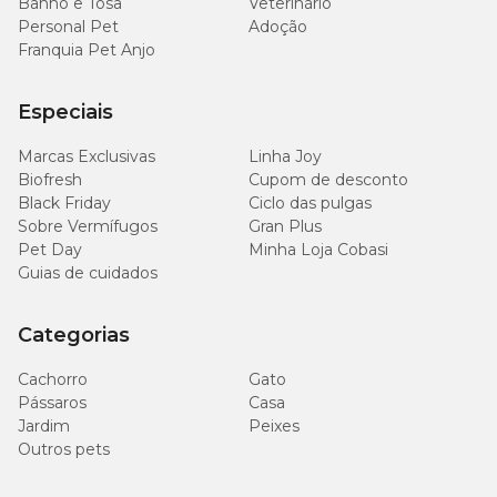
Banho e Tosa
Veterinário
Personal Pet
Adoção
Franquia Pet Anjo
Especiais
Marcas Exclusivas
Linha Joy
Biofresh
Cupom de desconto
Black Friday
Ciclo das pulgas
Sobre Vermífugos
Gran Plus
Pet Day
Minha Loja Cobasi
Guias de cuidados
Categorias
Cachorro
Gato
Pássaros
Casa
Jardim
Peixes
Outros pets