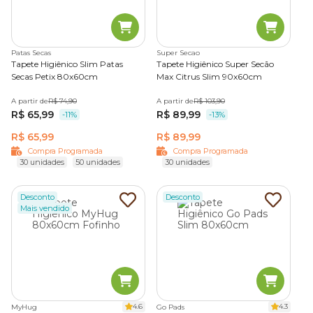
desagradáveis.
Alguns modelos contam com gel superabsorvente,
camada de secagem rápida e tecnologia anti-vazamento,
que aumentam a absorção e o conforto do cão. Já as
Patas Secas
Super Secao
versões com fitas adesivas ajudam a fixar o tapete no chão,
Tapete Higiênico Slim Patas
Tapete Higiênico Super Secão
Secas Petix 80x60cm
Max Citrus Slim 90x60cm
evitando que ele deslize ou saia do lugar.
Tapete higiênico lavável para cachorro
A partir de
R$ 74,90
A partir de
R$ 103,90
R$ 65,99
R$ 89,99
-11%
-13%
O tapete higiênico lavável é ideal para tutores que buscam
R$ 65,99
R$ 89,99
uma opção econômica, ecológica e prática para cuidar do
Compra Programada
Compra Programada
pet. Com alta absorção e fácil limpeza, esse modelo pode
30 unidades
50 unidades
30 unidades
ser lavado e reutilizado diversas vezes, com durabilidade
média de até 90 dias.
Desconto
Desconto
Produzido com material 100% atóxico e resistente, o
Mais vendido
tapete higiênico pet reutilizável
pode ser lavado no
tanque, na máquina ou com mangueira, sem perder a
eficiência. Além disso, seca rapidamente após a limpeza,
garantindo praticidade no reuso.
O sanitário canino lavável conta ainda com base
antiderrapante, que evita escorregões e oferece segurança
4.6
4.3
MyHug
Go Pads
extra para pets mais agitados. Está disponível em