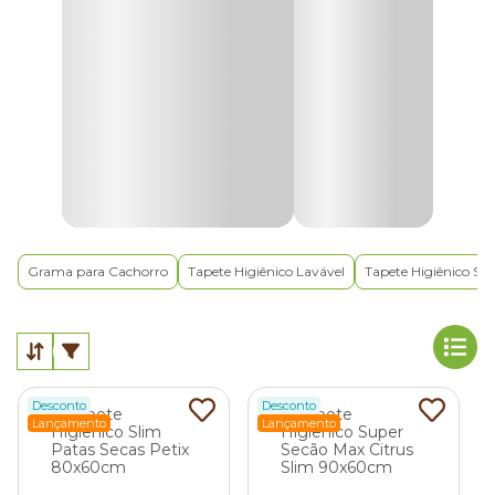
Há opções descartáveis, laváveis, superabsorventes, com
carvão ativado, fitas adesivas, camada impermeável e até
com atrativo canino que facilita o aprendizado do pet.
Antes de escolher o modelo ideal, vale conhecer os
principais
tipos de tapete higiênico
e entender qual
deles se adapta melhor à rotina do seu pet e às
necessidades do ambiente.
Tapete higiênico descartável para cachorro
Grama para Cachorro
Tapete Higiênico Lavável
Tapete Higiênico Su
O tapete higiênico descartável para cachorro é o modelo
mais prático e popular entre os tutores. Indicado para cães
de todos os portes, fases da vida e até para animais com
necessidades especiais, como dificuldade de locomoção ou
pets idosos com incontinência.
Desconto
Desconto
Desenvolvido com camadas absorventes e base
Lançamento
Lançamento
impermeável, o
tapete higiênico pet descartável
impede o contato da urina com o piso. Assim, o ambiente
fica sempre seco e livre de vazamentos, manchas e odores