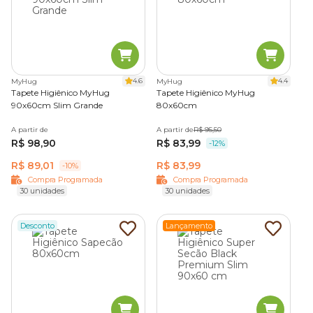
integrados
, barreiras antivazamento e fixação segura,
mantendo o ambiente seco e higiênico por mais tempo.
Sapecão
4.6
4.4
MyHug
MyHug
Clássico entre os tutores, o tapete higiênico Sapecão é
Tapete Higiênico MyHug
Tapete Higiênico MyHug
conhecido pela eficiência e ótimo custo-benefício.
90x60cm Slim Grande
80x60cm
Feito com celulose e gel de alta absorção, evita o mau
A partir de
A partir de
R$ 95,50
R$ 98,90
R$ 83,99
-12%
cheiro e mantém as patas do pet limpas. Pode ser usado
no chão ou na parede, o que facilita o uso por machos e
R$ 89,01
R$ 83,99
-10%
cães em fase de adestramento.
Compra Programada
Compra Programada
30 unidades
30 unidades
Go! Pads Slim
Desconto
Lançamento
O
tapete de xixi para cachorro
Go! Pads Slim é uma
opção leve e funcional, com seis camadas de ultra-absorção
e proteção antivazamento.
Sua espessura fina e rápida secagem o tornam ideal para