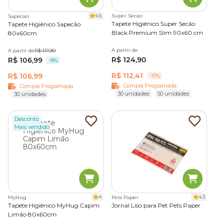
uso diário em ambientes internos, proporcionando mais
conforto e higiene mesmo em espaços pequenos.
4.5
Super Secao
Sapecao
Tapete Higiênico Super Secão
Tapete Higiênico Sapecão
Black Premium Slim 90x60 cm
80x60cm
Slim Pads Petmais
A partir de
A partir de
R$ 117,90
R$ 124,90
R$ 106,99
-9%
Fabricado com tecnologia japonesa, o Slim Pads Petmais é
compacto, econômico e eficiente. Indicado para cães de
R$ 112,41
R$ 106,99
-10%
pequeno e médio porte, oferece absorção rápida, base
Compra Programada
Compra Programada
30 unidades
50 unidades
30 unidades
impermeável e excelente custo-benefício, garantindo uma
rotina mais prática para o tutor.
Quer saber qual modelo combina melhor com o porte e a
Desconto
rotina do seu pet? Confira mais informações sobre os
Mais vendido
melhores tapetes higiênicos para cachorro.
Qual a importância e os benefícios do tapete
higiênico para cachorro?
4
4.3
MyHug
Pets Paper
Seja em apartamento ou casa, ter um espaço certo para o
Tapete Higiênico MyHug Capim
Jornal Liso para Pet Pets Paper
seu pet fazer as necessidades é essencial. O
tapete
Limão 80x60cm
higiênico para cachorro
é a solução moderna e prática