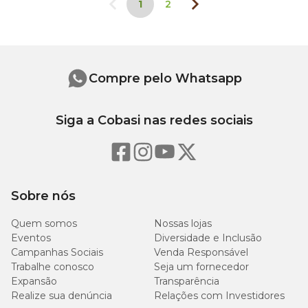
1
2
Cães pequenos (até 5 kg)
: 1 a 2 tapetinhos por dia.
Cães médios (5 a 15 kg)
: 2 a 3 tapetes higiênicos.
Cães grandes (15 a 30 kg)
: 3 a 4 tapetes
superabsorventes.
Acima de 30 kg,]
: prefira tapete higiênico lavável ou
Compre pelo Whatsapp
extra grande, que suporta maior volume de urina.
2. Como fixar o tapete higiênico no chão?
Siga a Cobasi nas redes sociais
Use
tapete com fitas adesivas para fixação
ou modelo
antiderrapante para cães. Assim, o produto não sai do lugar,
garantindo conforto e segurança, mesmo para os pets mais
agitados.
Sobre nós
3. Como escolher o tamanho ideal do tapete higiênico?
Quem somos
Nossas lojas
Eventos
Diversidade e Inclusão
Tapete higiênico para cães pequenos
: tamanhos
Campanhas Sociais
Venda Responsável
P ou M.
Trabalhe conosco
Seja um fornecedor
Expansão
Transparência
Tapete higiênico para cães médios e grandes
:
Realize sua denúncia
Relações com Investidores
tamanhTos G ou GG, com camadas de gel