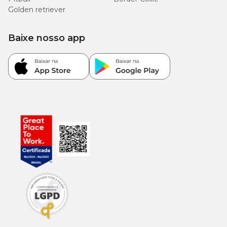
dias, se higienizado corretamente.
Golden retriever
8. O que usar para substituir o tapete higiênico?
Baixe nosso app
Além do tapete, há outras opções de sanitário canino,
como fraldas pet, tapetes com grama sintética e banheiros
para cachorro. Esses produtos ajudam a manter o
ambiente limpo e o pet confortável.
9. Qual tapete higiênico é indicado para filhotes,
adultos e cães idosos?
Filhotes
: tapete com atrativo canino e gel
superabsorvente, como o MyHug Baby.
Cães adultos
: tapete de secagem rápida e base
impermeável.
Cães seniores
: modelos laváveis ou com carvão
ativado, que reduzem odores e aumentam o