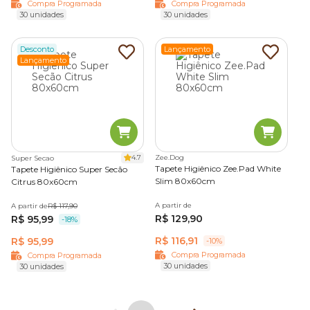
Compra Programada
Compra Programada
Ambiente mais higiênico
: reduz a umidade e a
marcas do mercado.
30 unidades
30 unidades
proliferação de bactérias.
Além dos tapetes higiênicos, descubra outras soluções de
Desconto
Lançamento
Praticidade no dia a dia
: facilita a limpeza,
sanitário canino, como fralda pet, banheiros para cachorro,
Lançamento
economiza tempo e simplifica a rotina do tutor.
educadores sanitários e eliminadores de odor, produtos
essenciais para deixar o cantinho do seu cão sempre limpo
e confortável.
Aproveite promoções exclusivas, entrega rápida e a
Compra Programada, para nunca faltar higiene e conforto
na rotina do seu cão — e economia na do tutor.
4.7
Zee.Dog
Super Secao
Tapete Higiênico Zee.Pad White
Tapete Higiênico Super Secão
Perguntas frequentes sobre tapete higiênico
Slim 80x60cm
Citrus 80x60cm
para cachorro
A partir de
A partir de
R$ 117,90
R$ 129,90
R$ 95,99
-18%
1. Quantos tapetes higiênicos usar por dia?
R$ 116,91
R$ 95,99
-10%
Compra Programada
Compra Programada
A quantidade ideal de
tapete higiênico pet
30 unidades
varia
30 unidades
conforme o porte, idade e rotina do cão. Em média, o
consumo diário costuma ser de: