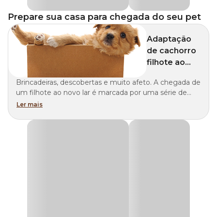
Prepare sua casa para chegada do seu pet
Adaptação
de cachorro
filhote ao
novo lar
Brincadeiras, descobertas e muito afeto. A chegada de
um filhote ao novo lar é marcada por uma série de
novas experiências. Mas, é imprescindível que o tutor
Ler mais
esteja preparado para a adaptação de cachorro filhote.
O processo exige paciência e persistência, e engloba
uma série de cuidados e medidas para assegurar o
bem-estar do pet e a tranquilidade da família.