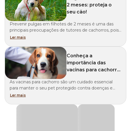
2 meses: proteja o
seu cão!
Prevenir pulgas em filhotes de 2 meses é uma das
principais preocupações de tutores de cachorros, pois
nessa fase da vida o organismo do cão ainda é muito
Ler mais
frágil. Confira algumas dicas para manter o peludo
protegido da infestação desses parasitas!
Conheça a
importância das
vacinas para cachorro
e o calendário de
As vacinas para cachorro são um cuidado essencial
imunização
para manter o seu pet protegido contra doenças e
parasitas. A prevenção começa a partir dos 45 dias e se
Ler mais
estende por toda a vida do pet.nós preparamos um
guia completo para tutores de cachorros filhotes.
Confira!