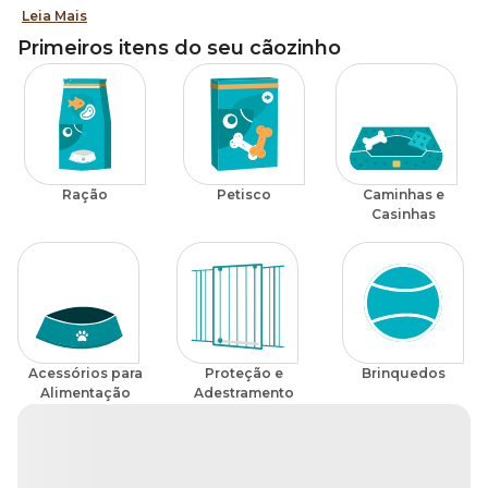
emocional e comportamental do seu cãozinho, e cada
Leia Mais
escolha faz diferença.
Primeiros itens do seu cãozinho
Ração
Petisco
Caminhas e
Casinhas
Acessórios para
Proteção e
Brinquedos
Alimentação
Adestramento