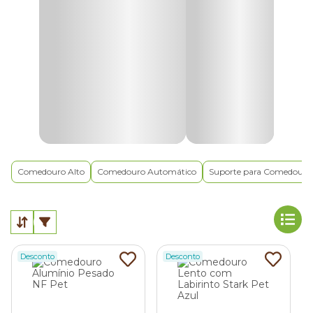
O que é um comedouro para cachorro?
Os comedouros para cachorro, também conhecidos como
tigelas de comida para cães
, são vasilhas ergonômicas
projetadas especificamente para a alimentação canina.
Produzidos em materiais seguros, como aço inox, plástico
ou cerâmica, os recipientes possuem um formato circular
que facilita o acesso do animal ao alimento servido.
Comedouro Alto
Comedouro Automático
Suporte para Comedouro 
Por que os comedouros para cães são
importantes?
Embora muita gente ainda subestime a importância desse
Desconto
Desconto
acessório no dia a dia, os comedouros têm um papel
importante e podem melhorar a qualidade de vida dos
cães.