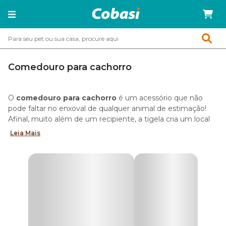
Comedouro para cachorro
O
comedouro para cachorro
é um acessório que não
pode faltar no enxoval de qualquer animal de estimação!
Afinal, muito além de um recipiente, a tigela cria um local
seguro e higiênico para que o seu amigo possa comer
Leia Mais
ração e petiscos com conforto.
Na Cobasi, você encontra
acessórios de refeição para
cães
em diversos tamanhos, materiais e modelos,
perfeitos para pets e famílias com diferentes rotinas e
gostos.
Confira nossa coleção, escolha o comedouro ideal para o
seu cachorro e garanta até 10% OFF na sua compra
ativando nosso serviço de
Compra Programada
!