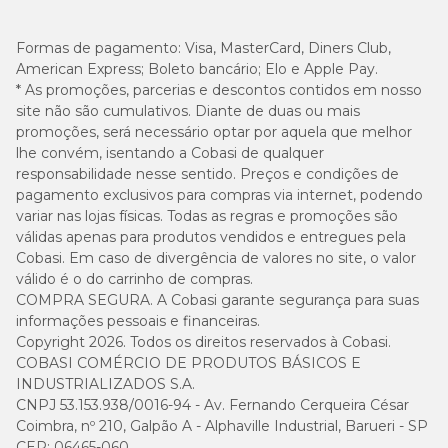
exemplo, deve ter capacidade suficiente para acomodar a
ração e permitir que o animal coma com conforto.
Formas de pagamento:
Visa, MasterCard, Diners Club,
American Express; Boleto bancário; Elo e Apple Pay.
Posso usar comedouro de plástico para cães?
* As promoções, parcerias e descontos contidos em nosso
site não são cumulativos. Diante de duas ou mais
promoções, será necessário optar por aquela que melhor
Sim, o
comedouro de plástico
pode ser utilizado, desde
lhe convém, isentando a Cobasi de qualquer
que esteja em boas condições e seja higienizado com
responsabilidade nesse sentido. Preços e condições de
frequência.
pagamento exclusivos para compras via internet, podendo
variar nas lojas físicas. Todas as regras e promoções são
Tigelas riscadas ou danificadas devem ser substituídas, pois
válidas apenas para produtos vendidos e entregues pela
as fissuras podem acumular microrganismos e aumentar o
Cobasi. Em caso de divergência de valores no site, o valor
risco de
alergias
ou infecções na região do focinho do pet.
válido é o do carrinho de compras.
COMPRA SEGURA. A Cobasi garante segurança para suas
Qual é o melhor material para um comedouro para
informações pessoais e financeiras.
cachorro?
Copyright 2026. Todos os direitos reservados à Cobasi.
COBASI COMÉRCIO DE PRODUTOS BÁSICOS E
De modo geral, os
comedouros de inox e cerâmica
são
INDUSTRIALIZADOS S.A.
os mais indicados para cães. Afinal, ambos são duráveis,
CNPJ 53.153.938/0016-94 - Av. Fernando Cerqueira César
fáceis de limpar e menos porosos, o que reduz a
Coimbra, nº 210, Galpão A - Alphaville Industrial, Barueri - SP
proliferação de bactérias no recipiente.
CEP: 06465-060