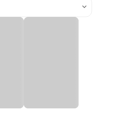
 interação. Com
pet, reforçando os
para puxar, pular,
édio.
O tema de Halloween
talecem o vínculo
oca do ano,