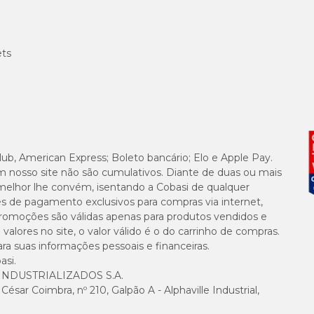
ana com preço
especial aqui na Cobasi! Compre pelo site, pelo app ou visite 
s para gatos
e torne o dia do seu pet ainda mais animado e interativo!
ets
lub, American Express; Boleto bancário; Elo e Apple Pay.
m nosso site não são cumulativos. Diante de duas ou mais
melhor lhe convém, isentando a Cobasi de qualquer
es de pagamento exclusivos para compras via internet,
e promoções são válidas apenas para produtos vendidos e
alores no site, o valor válido é o do carrinho de compras.
suas informações pessoais e financeiras.
asi.
NDUSTRIALIZADOS S.A.
sar Coimbra, nº 210, Galpão A - Alphaville Industrial,