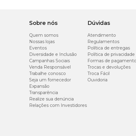
Composição
Pelúcia e Plástico.
Sobre nós
Dúvidas
Importante:
Quem somos
Atendimento
Nossas lojas
Regulamentos
Eventos
Use a varinha para brincar com o gato em um ambiente se
Política de entregas
sinais de desgaste, substitua o produto para garantir a seg
Diversidade e Inclusão
Política de privacidade
Campanhas Sociais
Formas de pagament
Venda Responsável
Trocas e devoluções
Medidas aproximadas
Trabalhe conosco
Troca Fácil
Seja um fornecedor
Ouvidoria
Expansão
Comprimento
Transparência
Realize sua denúncia
46 cm
Relações com Investidores
Onde comprar o Brinquedo Varinha Caveira Savana