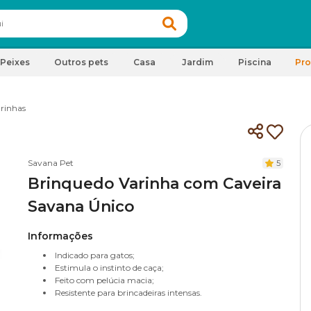
Peixes
Outros pets
Casa
Jardim
Piscina
Pr
rinhas
Savana Pet
5
Brinquedo Varinha com Caveira
Savana Único
Informações
Indicado para gatos;
Estimula o instinto de caça;
Feito com pelúcia macia;
Resistente para brincadeiras intensas.