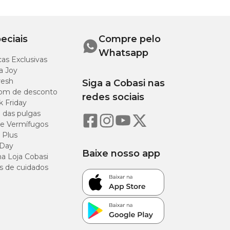
eciais
Compre pelo
Whatsapp
as Exclusivas
a Joy
 o uso e, ao notar
resh
Siga a Cobasi nas
om de desconto
redes sociais
k Friday
o das pulgas
e Vermífugos
 Plus
 Day
tura
Peso
Baixe nosso app
a Loja Cobasi
s de cuidados
m
20 g