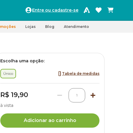
Entre ou cadastre-se
omoções
Lojas
Blog
Atendimento
Escolha uma opção:
Único
Tabela de medidas
R$ 19,90
1
à vista
Adicionar ao carrinho