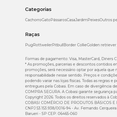
Categorias
Você encontra o
Brinquedo Varinha com Caveira Sav
lojas físicas
. Aproveite para conhecer outros
brinquedo
Cachorro
Gato
Pássaros
Casa
Jardim
Peixes
Outros p
Raças
Pug
Rottweiler
Pitbull
Border Collie
Golden retriever
Formas de pagamento:
Visa, MasterCard, Diners C
* As promoções, parcerias e descontos contidos e
promoções, será necessário optar por aquela que 
responsabilidade nesse sentido. Preços e condiçõ
podendo variar nas lojas físicas. Todas as regras 
entregues pela Cobasi. Em caso de divergência de v
COMPRA SEGURA. A Cobasi garante segurança para 
Copyright 2026. Todos os direitos reservados à Cob
COBASI COMÉRCIO DE PRODUTOS BÁSICOS E I
CNPJ 53.153.938/0016-94 - Av. Fernando Cerqueira Cé
Barueri - SP CEP: 06465-060