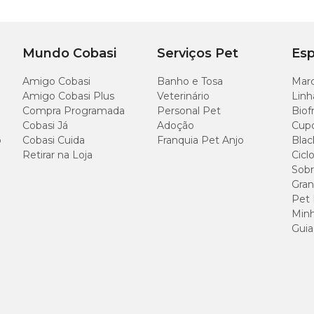
Mundo Cobasi
Serviços Pet
Esp
Amigo Cobasi
Banho e Tosa
Marc
Amigo Cobasi Plus
Veterinário
Linh
guro e sem objetos que possam causar acidentes. Supervisione sempre durante
Compra Programada
Personal Pet
Biof
urança do seu pet.
Cobasi Já
Adoção
Cup
o
Cobasi Cuida
Franquia Pet Anjo
Blac
Retirar na Loja
Cicl
Sobr
Gran
Pet
Largura
Al
Minh
Guia
2 cm
2 c
?