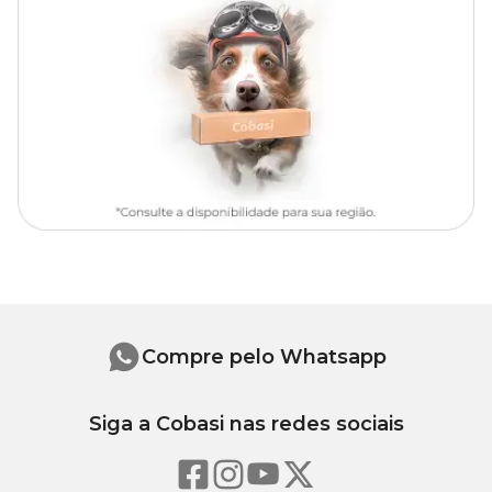
Como escolher o brinquedo ideal?
Para escolher o brinquedo ideal, é necessário identificar o tamanho
e temperamento do pet, pois cada material tem a sua durabilidade
individual, sendo mais resistente para uns e mais frágil para outros
pets.
É muito importante sempre supervisionar o pet durante a
brincadeira, e substituir o brinquedo ao notar sinais de desgaste,
pois o pet pode acabar engolindo alguma peça ou se
machucando.
Compre pelo Whatsapp
Siga a Cobasi nas redes sociais