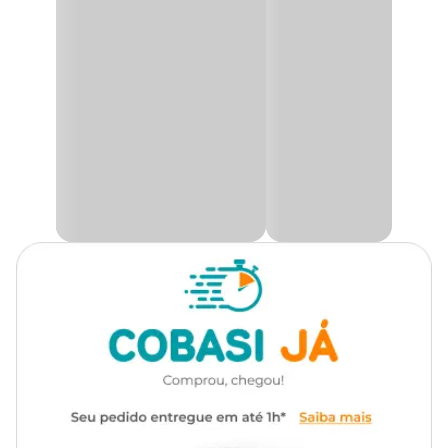
imita uma presa real com seu formato de ratinho, despertando o
Gênero
Unissex
instinto de caça do felino.
Feito em vinil atóxico, com plumas coloridas, vai chamar a
Material
Pluma, Vinil
atenção do seu pet, além de estimular seu instinto de caça
enquanto diverte. As penas balançam e vibram de forma
cativante, incentivando o gato a caçar e morder, além de
Funcionalidade
Para caçar
proporcionar um toque extra de diversão, perfeito para
brincadeiras solo ou para momentos de interação entre o gato e o
tutor.
Com som
Não
Ideal para gatos de todas as idades, o Ratinho Fantasy LCM é uma
excelente opção para quem busca um brinquedo que mantenha o
felino entretido, ativo e feliz, ao mesmo tempo em que satisfaz seu
instinto natural de caça de maneira lúdica e segura. Compre na
Cobasi o
Brinquedo Ratinho Fantasy LCM Laranja por um
preço
especial!.
Medidas aproximadas
ratinho:7 cm x 3 cm x 3 cm / Plumas: 10 cm.