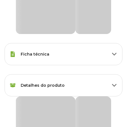
Ficha técnica
Raças de Gato
Todas as Raças
Detalhes do produto
Idade
Filhote, Adulto, Sênior
Marca
LCM
Brinquedo Ratinho Fantasy LCM Laranja
O
Brinquedo Ratinho Fantasy LCM
é um brinquedo interativo
Cor
Laranja
e estimulante, especialmente desenvolvido para gatos que adoram
caçar e brincar. Feito com materiais de alta qualidade, o brinquedo