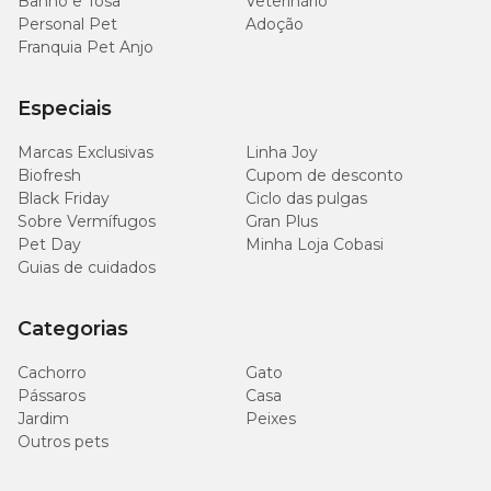
Banho e Tosa
Veterinário
Personal Pet
Adoção
Franquia Pet Anjo
Especiais
Marcas Exclusivas
Linha Joy
Biofresh
Cupom de desconto
Black Friday
Ciclo das pulgas
Sobre Vermífugos
Gran Plus
Pet Day
Minha Loja Cobasi
Guias de cuidados
Categorias
Cachorro
Gato
Pássaros
Casa
Jardim
Peixes
Outros pets