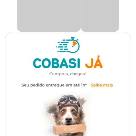
Medidas aproximadas:
Com som
Não
Comprimento
Largura
Altura
40 cm
5 cm
5 cm
Importante
Conservar o produto em local seco, arejado e longe do sol.
Limpe periodicamente o produtos somente com um pano macio,
água e sabão neutro.