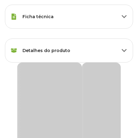
Ficha técnica
Raças de Gato
Todas as Raças
Detalhes do produto
Idade
Filhote, Adulto, Sênior
Marca
Savana
Brinquedo Pelúcia Varetinha Rato Savana
Com cores lindas o
Brinquedo Pelúcia Varetinha Rato Savana
Cor
Colorido
conta com uma pelúcia na ponta para estimular seu gato de
maneira saudável.
Gênero
Unissex
Divertida, vai entreter e promover o bem-estar de uma forma
mais segura.
Material
Poliéster, PP, PVC
Encontre a maior variedade de brinquedos para gatos como o
Brinquedo Pelúcia Varetinha Rato Savana com preço
especial aqui na Cobasi!
Funcionalidade
Agitar e Estimular