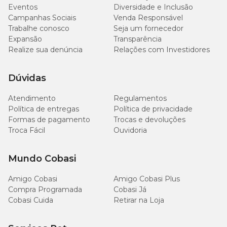
37 cm
37 cm
17 cm
346 g
Eventos
Diversidade e Inclusão
Campanhas Sociais
Venda Responsável
Trabalhe conosco
Seja um fornecedor
Expansão
Transparência
Onde comprar Brinquedo Kong Comfort Kiddos Jumbo?
Realize sua denúncia
Relações com Investidores
Você encontra o
Brinquedo Pelúcia Kong Elefante Comfort
Kiddos Jumbo
com
preços especiais
aqui no pet shop online
Dúvidas
da Cobasi! Aproveite para garantir brinquedos de qualidade para o
seu cão no site, no app ou em uma das nossas
lojas
espalhadas
Atendimento
Regulamentos
por todo o Brasil.
Política de entregas
Política de privacidade
Formas de pagamento
Trocas e devoluções
Garanta agora essa pelúcia irresistível e torne o dia do seu pet ainda
Troca Fácil
mais divertido e acolhedor!
Ouvidoria
Mundo Cobasi
Amigo Cobasi
Amigo Cobasi Plus
Compra Programada
Cobasi Já
Cobasi Cuida
Retirar na Loja