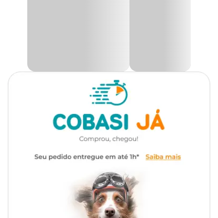
Com seu design cativante e material macio, este brinquedo não
Funcionalidade
Para caçar
apenas atrai a atenção do gato, mas também proporciona
momentos de diversão e alegria. A interação com brinquedos
como este é essencial para manter o gato mentalmente
Com som
Não
estimulado e fisicamente ativo.
Brincar com o
peixe de pelúcia
permite que o gato expresse
seus instintos naturais de caça e brinque de maneira segura e
controlada. Isso é muito importante para evitar que o animal
concentre sua energia e frustração em comportamentos
destrutivos, como arranhar os móveis da casa. O ato de brincar
ajuda a canalizar o estresse e a ansiedade do gato, promovendo
um ambiente mais tranquilo e equilibrado dentro de casa.
Além dos benefícios comportamentais, os brinquedos de pelúcia
também têm um impacto positivo na saúde geral dos nossos
melhores amigos. A diversão proporcionada por brinquedos como
os da
Savana Pet
estimula exercícios físicos regulares, o que é
essencial para a manutenção de um peso saudável e para a
prevenção de problemas de saúde associados à inatividade.
Investir em brinquedos adequados é uma forma eficaz de cuidar do
bem-estar físico e mental do seu felino, garantindo que ele
permaneça feliz e saudável. E só aqui na Cobasi, você encontra os