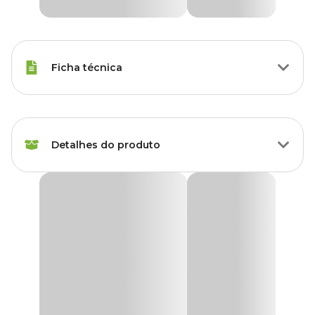
Ficha técnica
Raças de Gato
Todas as Raças
Detalhes do produto
Idade
Filhote, Adulto, Sênior
Marca
Savana
Brinquedo Peixe com Plumas Rosas para Gatos
Savana
Cor
Rosa
O
Brinquedo Peixe com Plumas Rosas para Gatos Savana
é um dos brinquedos que desempenham um papel fundamental
na vida dos gatos. Ele oferece muito mais do que apenas
Gênero
Unissex
entretenimento. Os
brinquedos para gatos
da Savana Pet,
especialmente o modelo em formato de peixe feito de pelúcia, é
um excelente exemplo de como esses itens podem ajudar o seu
Material
Pelúcia, Plástico, Pluma
felino.