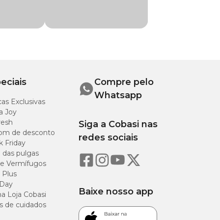
7 cm
eciais
Compre pelo
Whatsapp
as Exclusivas
a Joy
resh
Siga a Cobasi nas
om de desconto
redes sociais
k Friday
o das pulgas
e Vermífugos
 Plus
 Day
Baixe nosso app
a Loja Cobasi
s de cuidados