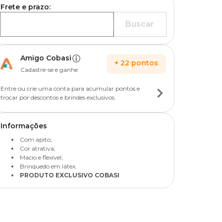
Frete e prazo:
Buscar
Amigo Cobasi
+
22
pontos
Cadastre-se e ganhe
Entre ou crie uma conta para acumular pontos e
trocar por descontos e brindes exclusivos.
Informações
Com apito;
Cor atrativa;
Macio e flexível;
Brinquedo em látex.
PRODUTO EXCLUSIVO COBASI