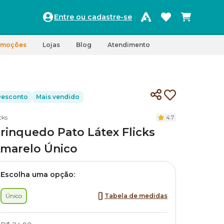
Entre ou cadastre-se
omoções
Lojas
Blog
Atendimento
esconto
Mais vendido
cks
4.7
rinquedo Pato Látex Flicks
marelo Único
Escolha uma opção:
Único
Tabela de medidas