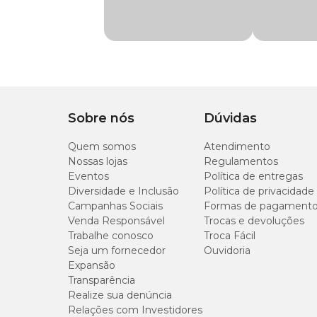
Material
Látex
20 cm
Funcionalidade
Buscar e Carregar
Tipo de Pet
Cachorro
Com som
Sim
Sobre nós
Dúvidas
Quem somos
Atendimento
Nossas lojas
Regulamentos
Eventos
Política de entregas
Diversidade e Inclusão
Política de privacidade
Campanhas Sociais
Formas de pagament
Venda Responsável
Trocas e devoluções
Trabalhe conosco
Troca Fácil
Seja um fornecedor
Ouvidoria
Expansão
Transparência
Realize sua denúncia
Relações com Investidores