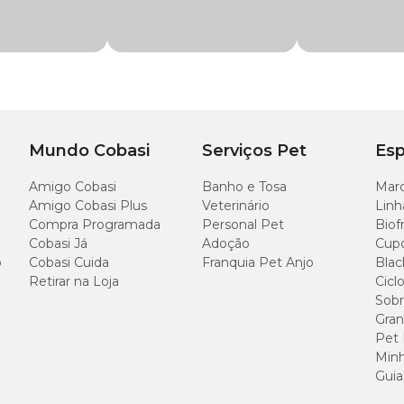
10 cm
Mundo Cobasi
Serviços Pet
Esp
Amigo Cobasi
Banho e Tosa
Marc
Amigo Cobasi Plus
Veterinário
Linh
Compra Programada
Personal Pet
Biof
Cobasi Já
Adoção
Cup
o
Cobasi Cuida
Franquia Pet Anjo
Blac
Retirar na Loja
Cicl
Sobr
Gran
Pet
Minh
Guia