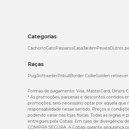
Categorias
Cachorro
Gato
Pássaros
Casa
Jardim
Peixes
Outros p
Raças
Pug
Rottweiler
Pitbull
Border Collie
Golden retriever
Formas de pagamento:
Visa, MasterCard, Diners C
* As promoções, parcerias e descontos contidos e
promoções, será necessário optar por aquela que 
responsabilidade nesse sentido. Preços e condiçõ
podendo variar nas lojas físicas. Todas as regras 
entregues pela Cobasi. Em caso de divergência de v
COMPRA SEGURA. A Cobasi garante segurança para 