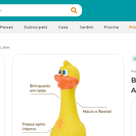
Peixes
Outros pets
Casa
Jardim
Piscina
Pr
 Látex
D
Fli
B
A