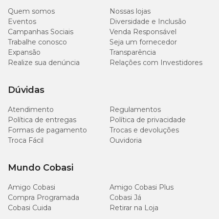
Quem somos
Nossas lojas
Eventos
Diversidade e Inclusão
Tipo de Pet
Cachorro
Campanhas Sociais
Venda Responsável
Trabalhe conosco
Seja um fornecedor
Com som
Não
Expansão
Transparência
Realize sua denúncia
Relações com Investidores
Dúvidas
Atendimento
Regulamentos
Política de entregas
Política de privacidade
Formas de pagamento
Trocas e devoluções
Troca Fácil
Ouvidoria
Mundo Cobasi
Amigo Cobasi
Amigo Cobasi Plus
Compra Programada
Cobasi Já
Cobasi Cuida
Retirar na Loja