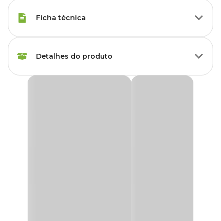
Ficha técnica
Raças Minis, Raças
Detalhes do produto
Porte
Pequenas, Raças Médias,
Raças Grandes
Brinquedo Mordedor Pelúcia Avestruz Jambo Pet
Idade
Filhote, Adulto, Sênior
O
Brinquedo Mordedor Pelúcia Avestruz Jambo Pet
é o
brinquedo ideal para seu melhor amigo. Um
brinquedo para
Raças de
Todas as Raças
cachorro
que oferece resistência e diversão em um design
Cachorro
encantador.
Feito de poliéster, um material premium de alta qualidade, ele
Marca
Jambo
suporta as mordidas do seu amigo, sendo perfeito para cães que
adoram mastigar. Além de proporcionar horas de entretenimento,
este
mordedor
também ajuda a manter os dentes do seu pet
Cor
Colorido
saudáveis e limpos. Com sua durabilidade e estilo único, é a escolha
certa para momentos de diversão.
Gênero
Unissex
Os brinquedos são essenciais para a
saúde e bem-estar dos