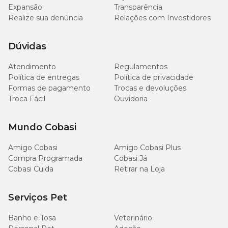
brinquedo danificado para garantir a segurança do seu amigo
Expansão
Transparência
peludo.
Realize sua denúncia
Relações com Investidores
Dúvidas
Atendimento
Regulamentos
Política de entregas
Política de privacidade
Formas de pagamento
Trocas e devoluções
Troca Fácil
Ouvidoria
Mundo Cobasi
Amigo Cobasi
Amigo Cobasi Plus
Compra Programada
Cobasi Já
Cobasi Cuida
Retirar na Loja
Serviços Pet
Banho e Tosa
Veterinário