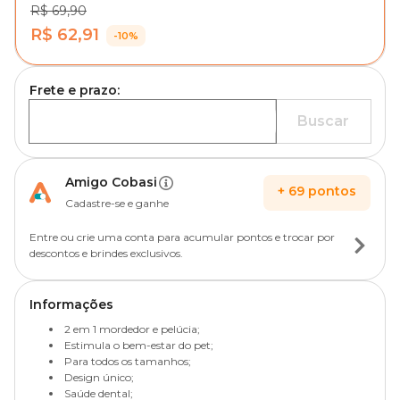
R$ 69,90
R$ 62,91
-10%
Frete e prazo:
Buscar
Amigo Cobasi
+
69
pontos
Cadastre-se e ganhe
Entre ou crie uma conta para acumular pontos e trocar por
descontos e brindes exclusivos.
Informações
2 em 1 mordedor e pelúcia;
Estimula o bem-estar do pet;
Para todos os tamanhos;
Design único;
Saúde dental;