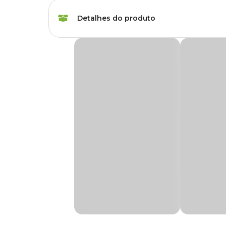
Raças de Gato
Todas as Raças
Detalhes do produto
Idade
Filhote, Adulto, Sênio
Brinquedo Kit Bolinhas Guizo HomePet
Marca
HomePet
Kit Bolinhas Guizo HomePet
com guizo para gatos uma 
seu pet, em algo para divertir e tirar o estresse, as bolinh
Cor
Colorido
O som do guizo desperta a curiosidade e o instinto de caç
com isso, o gato fica interessado a interagir com o brinque
Gênero
Unissex
É uma ótima opção para manter o pet distraído e evitar o e
podem ficar entediados ou solitários em casa. E você enco
Material
Plástico
Medidas aproximadas:
Funcionalidade
Para caçar
Tamanho
Com som
Sim
Único