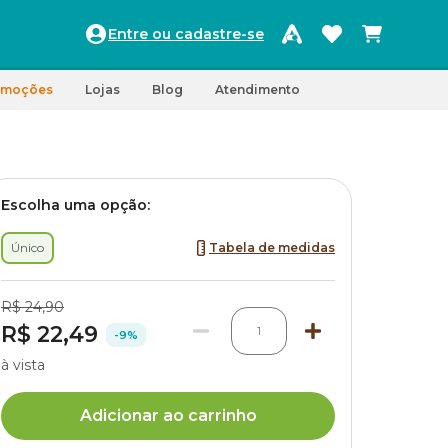
Entre ou cadastre-se
omoções
Lojas
Blog
Atendimento
Escolha uma opção:
Único
Tabela de medidas
R$ 24,90
R$ 22,49
1
-9%
à vista
Adicionar ao carrinho