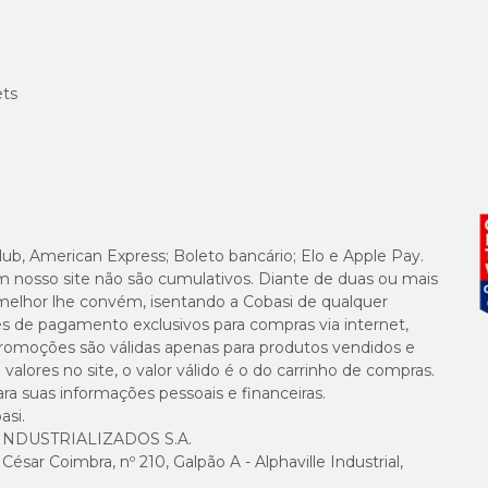
ets
lub, American Express; Boleto bancário; Elo e Apple Pay.
m nosso site não são cumulativos. Diante de duas ou mais
melhor lhe convém, isentando a Cobasi de qualquer
es de pagamento exclusivos para compras via internet,
e promoções são válidas apenas para produtos vendidos e
alores no site, o valor válido é o do carrinho de compras.
suas informações pessoais e financeiras.
asi.
NDUSTRIALIZADOS S.A.
sar Coimbra, nº 210, Galpão A - Alphaville Industrial,