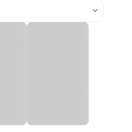
o no bem-estar do
garras dos animais.
uedo é movimentado,
os bichanos, que
tro