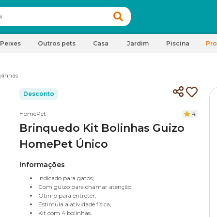
Peixes
Outros pets
Casa
Jardim
Piscina
Pr
linhas
Desconto
HomePet
4
Brinquedo Kit Bolinhas Guizo
HomePet Único
Informações
Indicado para gatos;
Com guizo para chamar atenção;
Ótimo para entreter;
Estimula a atividade física;
Kit com 4 bolinhas.