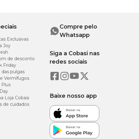
eciais
Compre pelo
Whatsapp
as Exclusivas
a Joy
resh
Siga a Cobasi nas
om de desconto
redes sociais
k Friday
o das pulgas
e Vermífugos
 Plus
 Day
Baixe nosso app
a Loja Cobasi
s de cuidados