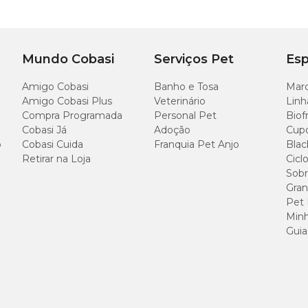
Mundo Cobasi
Serviços Pet
Esp
Amigo Cobasi
Banho e Tosa
Marc
Amigo Cobasi Plus
Veterinário
Linh
Compra Programada
Personal Pet
Biof
Cobasi Já
Adoção
Cup
o
Cobasi Cuida
Franquia Pet Anjo
Blac
Retirar na Loja
Cicl
Sobr
Gran
Pet
Minh
Guia