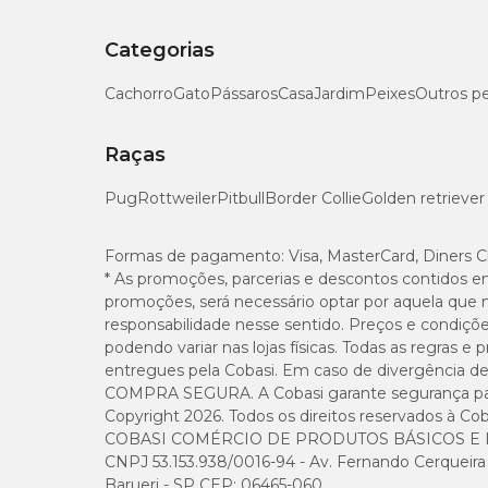
Categorias
Cachorro
Gato
Pássaros
Casa
Jardim
Peixes
Outros p
Raças
Pug
Rottweiler
Pitbull
Border Collie
Golden retriever
Formas de pagamento:
Visa, MasterCard, Diners C
* As promoções, parcerias e descontos contidos e
promoções, será necessário optar por aquela que 
responsabilidade nesse sentido. Preços e condiçõ
podendo variar nas lojas físicas. Todas as regras 
entregues pela Cobasi. Em caso de divergência de v
COMPRA SEGURA. A Cobasi garante segurança para 
Copyright 2026. Todos os direitos reservados à Cob
COBASI COMÉRCIO DE PRODUTOS BÁSICOS E I
CNPJ 53.153.938/0016-94 - Av. Fernando Cerqueira Cé
Barueri - SP CEP: 06465-060