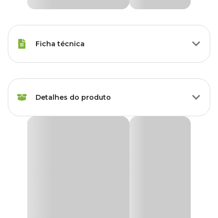
Ficha técnica
Raças de Gato
Todas as Raças
Detalhes do produto
Idade
Filhote, Adulto, Sênior
Marca
HomePet
Brinquedo Kit Bolinhas Guizo HomePet
Kit Bolinhas Guizo HomePet
com guizo para gatos uma ótima
Cor
Colorido
opção para estimular a atividade física e mental dos felinos,
pensando no bem-estar do seu pet, em algo para divertir e tirar o
estresse, as bolinhas são feitas de material resistente e seguro, que
Gênero
Unissex
não machuca os dentes nem as garras dos animais.
O som do guizo desperta a curiosidade e o instinto de caça dos
Material
Plástico
gatos, que se divertem tentando capturar as bolinhas, conforme o