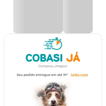
brinquedo é movimentado, com isso, o gato fica interessado a
interagir com o brinquedo.
Funcionalidade
Para caçar
É uma ótima opção para manter o pet distraído e evitar o estresse
do dia a dia. Os brinquedos ajudam a reduzir o estresse e a
Com som
Sim
ansiedade dos bichanos, que podem ficar entediados ou solitários
em casa. E você encontra na Cobasi o
Kit Bolinhas Guizo
HomePet com o melhor preço.
Medidas aproximadas:
Tamanho
Diâmetro
Único
4 cm
OBS: Imagem meramente ilustrativa e com cores sortidas