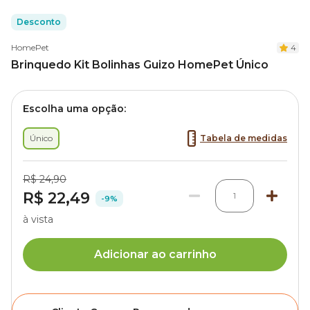
Desconto
HomePet
4
Brinquedo Kit Bolinhas Guizo HomePet Único
Escolha uma opção:
Único
Tabela de medidas
R$ 24,90
R$ 22,49
1
-9%
à vista
Adicionar ao carrinho