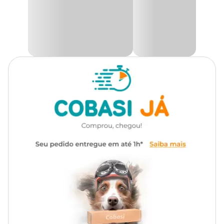
Funcionalidade
Agitar e Estimular
Você pode atirar o tigre e recolher rapidamente, movimentos
circulares são bastantes estimulantes. Depois da brincadeira,
recolha a vara de pescar, não deixe à disposição do animal, para
Com som
Não
que ele não perca o interesse.
Aproveite e adquira aqui no seu petshop online o
Brinquedo para
Gatos Varinha Pesca Tigre PetPira com ótimo preço
, e veja
nossas variedades de produtos para gatos.
Medidas aproximadas:
Comprimento
34 cm