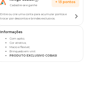
+
13
pontos
Cadastre-se e ganhe
Entre ou crie uma conta para acumular pontos e
trocar por descontos e brindes exclusivos.
Informações
Com apito;
Cor atrativa;
Macio e flexível;
Brinquedo em vinil.
PRODUTO EXCLUSIVO COBASI