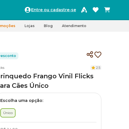
Entre ou cadastre-se
omoções
Lojas
Blog
Atendimento
esconto
cks
2.5
rinquedo Frango Vinil Flicks
ara Cães Único
Escolha uma opção:
Único