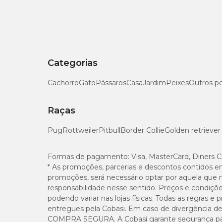
Categorias
Cachorro
Gato
Pássaros
Casa
Jardim
Peixes
Outros p
Raças
Pug
Rottweiler
Pitbull
Border Collie
Golden retriever
Formas de pagamento:
Visa, MasterCard, Diners C
* As promoções, parcerias e descontos contidos e
promoções, será necessário optar por aquela que 
responsabilidade nesse sentido. Preços e condiçõ
podendo variar nas lojas físicas. Todas as regras 
entregues pela Cobasi. Em caso de divergência de v
COMPRA SEGURA. A Cobasi garante segurança para 