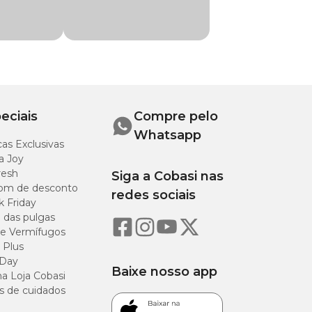
eciais
Compre pelo
Whatsapp
as Exclusivas
a Joy
resh
Siga a Cobasi nas
om de desconto
redes sociais
k Friday
o das pulgas
e Vermífugos
 Plus
 Day
Baixe nosso app
a Loja Cobasi
s de cuidados