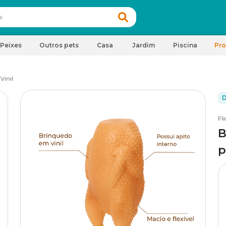
Peixes
Outros pets
Casa
Jardim
Piscina
Pr
Vinil
D
Fli
B
p