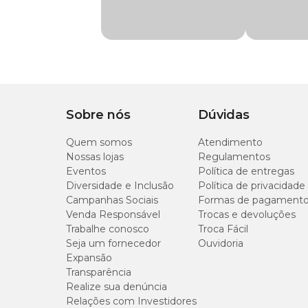
Material
Vinil
Funcionalidade
Buscar e Carregar
Tipo de Pet
Cachorro
Sobre nós
Dúvidas
Com som
Sim
Quem somos
Atendimento
Nossas lojas
Regulamentos
Eventos
Política de entregas
Diversidade e Inclusão
Política de privacidade
Campanhas Sociais
Formas de pagament
Venda Responsável
Trocas e devoluções
Trabalhe conosco
Troca Fácil
Seja um fornecedor
Ouvidoria
Expansão
Transparência
Realize sua denúncia
Relações com Investidores