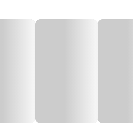
r
do para interação com o seu felino, utilizado para diversão e exercícios funci
Compr
7,5 cm