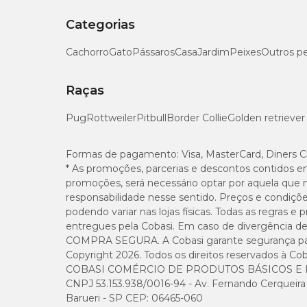
Categorias
Cachorro
Gato
Pássaros
Casa
Jardim
Peixes
Outros p
Raças
Pug
Rottweiler
Pitbull
Border Collie
Golden retriever
Formas de pagamento:
Visa, MasterCard, Diners C
* As promoções, parcerias e descontos contidos e
promoções, será necessário optar por aquela que 
responsabilidade nesse sentido. Preços e condiçõ
podendo variar nas lojas físicas. Todas as regras 
entregues pela Cobasi. Em caso de divergência de v
COMPRA SEGURA. A Cobasi garante segurança para 
Copyright 2026. Todos os direitos reservados à Cob
COBASI COMÉRCIO DE PRODUTOS BÁSICOS E I
CNPJ 53.153.938/0016-94 - Av. Fernando Cerqueira Cé
Barueri - SP CEP: 06465-060