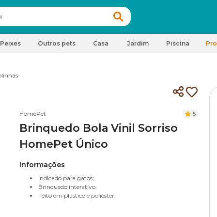
Peixes
Outros pets
Casa
Jardim
Piscina
Pr
linhas
HomePet
5
Brinquedo Bola Vinil Sorriso
HomePet Único
Informações
Indicado para gatos;
Brinquedo interativo;
Feito em plástico e poliéster.