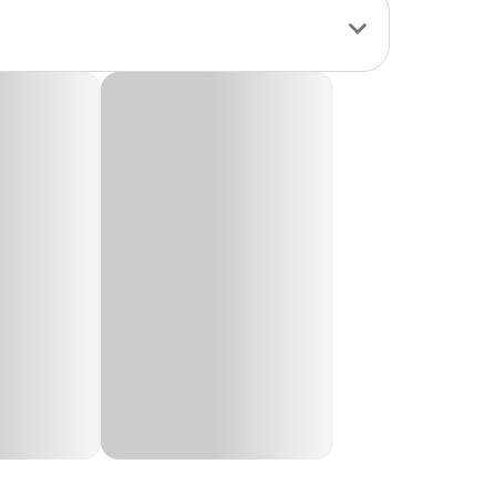
ona como
imento