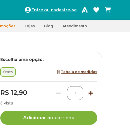
Entre ou cadastre-se
omoções
Lojas
Blog
Atendimento
Escolha uma opção:
Único
Tabela de medidas
R$ 12,90
1
à vista
Adicionar ao carrinho