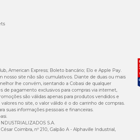
ets
lub, American Express; Boleto bancário; Elo e Apple Pay.
m nosso site não são cumulativos. Diante de duas ou mais
melhor lhe convém, isentando a Cobasi de qualquer
es de pagamento exclusivos para compras via internet,
e promoções são válidas apenas para produtos vendidos e
alores no site, o valor válido é o do carrinho de compras.
suas informações pessoais e financeiras.
asi.
NDUSTRIALIZADOS S.A.
sar Coimbra, nº 210, Galpão A - Alphaville Industrial,