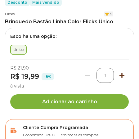
Desconto
Mais vendido
Flicks
5
Brinquedo Bastão Linha Color Flicks Único
Escolha uma opção:
Único
R$ 21,90
R$ 19,99
1
-8%
à vista
Adicionar ao carrinho
Cliente Compra Programada
Economiza 10% OFF em todas as compras