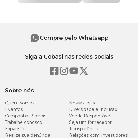
Shar Pei, Shih Tzu, SRD,
Medidas aproximadas
Yorkshire Terrier
Comprimento: 18 cm x Largura: 5 cm x Altura: 5 cm.
Marca
Flicks
Compre pelo Whatsapp
Cor
Azul
Siga a Cobasi nas redes sociais
Gênero
Unissex
Material
TPR
Sobre nós
Funcionalidade
Buscar e Carregar
Quem somos
Nossas lojas
Eventos
Diversidade e Inclusão
Tipo de Pet
Cachorro
Campanhas Sociais
Venda Responsável
Trabalhe conosco
Seja um fornecedor
Com som
Não
Expansão
Transparência
Realize sua denúncia
Relações com Investidores