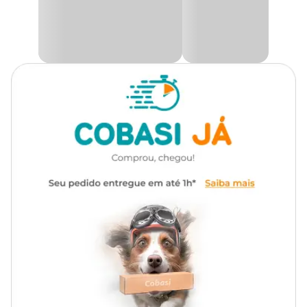
transporte;
Viaje com seu pet garantindo conforto e segurança;
(Obs:
Consulte as exigências da companhia aérea antes
do embarque)
Viaje com o seu pet com segurança, na Cobasi você encontra
diversos tipos de
bolsa de transporte com preços
imperdíveis
no site, app e nas lojas físicas, aproveite!
Medidas aproximadas
Comp.
Altura
Largura
Tamanho
(cm)
(cm)
(cm)
P
36
22
22
M
46
28
28
G
56
35
35