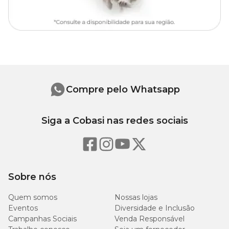
Peso
Peso
Tamanho
bolsa
Pet
(kg)
(kg)
P
0,460
5
Compre pelo Whatsapp
M
0,630
6,5
Siga a Cobasi nas redes sociais
G
0,810
8
Sobre nós
Quem somos
Nossas lojas
Eventos
Diversidade e Inclusão
Campanhas Sociais
Venda Responsável