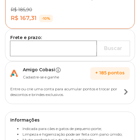
R$ 185,90
R$ 167,31
-10%
Frete e prazo:
Buscar
Amigo Cobasi
+
185
pontos
Cadastre-se e ganhe
Entre ou crie uma conta para acumular pontos e trocar por
descontos e brindes exclusivos.
Informações
Indicada para cães e gatos de pequeno porte;
Limpeza e higienização pode ser feita com pano úmido;
Muito confortável e de alta durabilidade;