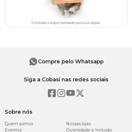
Peso
Peso
Tamanho
bolsa
Pet
(kg)
(kg)
P
0,460
3
Compre pelo Whatsapp
M
0,630
5
Siga a Cobasi nas redes sociais
G
0,810
9
Sobre nós
Quem somos
Nossas lojas
Eventos
Diversidade e Inclusão