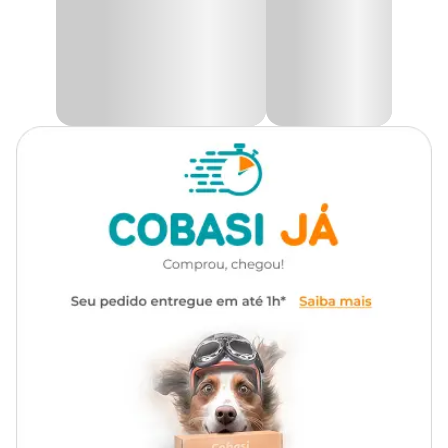
transporte;
Viaje com seu pet garantindo conforto e segurança;
(Obs:
Gênero
Unissex
Consulte as exigências da companhia aérea antes
do embarque)
Indicada para cães e gatos de pequeno porte.
Na Cobasi, você encontra diversos tipos de
bolsa de transporte
com preços
imperdíveis!
Medidas aproximadas
Comp.
Altura
Largura
Tamanho
(cm)
(cm)
(cm)
P
36
22
22
M
46
28
28
G
56
35
35