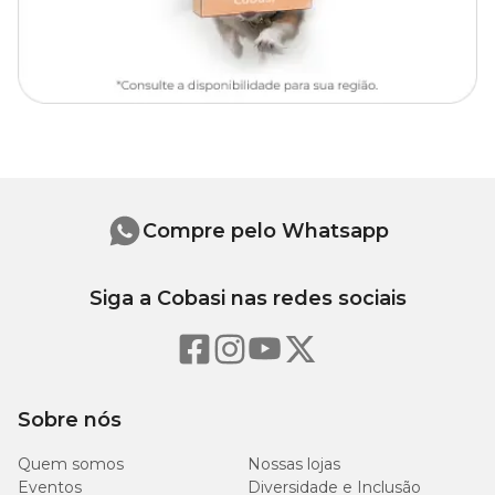
Peso
Peso
Tamanho
bolsa
Pet
(kg)
(kg)
P
0,460
3
Compre pelo Whatsapp
M
0,630
5
Siga a Cobasi nas redes sociais
G
0,810
9
Sobre nós
Quem somos
Nossas lojas
Eventos
Diversidade e Inclusão