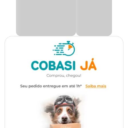
transporte;
Viaje com seu pet garantindo conforto e segurança;
(Obs:
Gênero
Unissex
Consulte as exigências da companhia aérea antes
do embarque)
Indicada para cães e gatos de pequeno porte.
Na Cobasi, você encontra diversos tipos de
bolsa de transporte
com preços
imperdíveis!
Medidas aproximadas
Comp.
Altura
Largura
Tamanho
(cm)
(cm)
(cm)
P
36
22
22
M
46
28
28
G
56
35
35