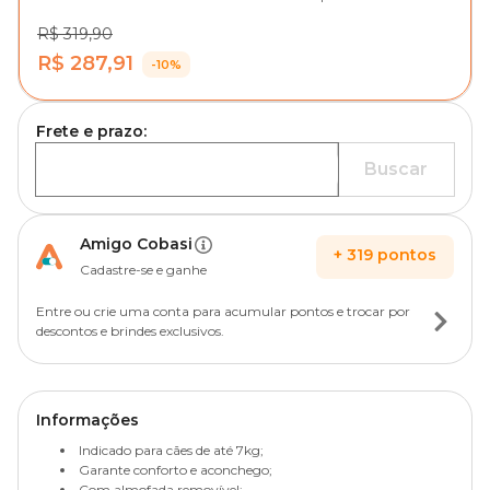
R$ 319,90
R$ 287,91
-10%
Frete e prazo:
Buscar
Amigo Cobasi
+
319
pontos
Cadastre-se e ganhe
Entre ou crie uma conta para acumular pontos e trocar por
descontos e brindes exclusivos.
Informações
Indicado para cães de até 7kg;
Garante conforto e aconchego;
Com almofada removível;