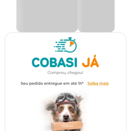
uma base sólida que mantém o formato ao longo do tempo.
Material
MDF, Poliéster, Poliuretano
A
Bolsa Buriti Tropical
conta ainda com um zíper tipo trator
para facilitar o acesso ao animal, e um abertura superior que
permite que o animal aproveite ainda mais o passeio, podendo
interagir, receber carinhos ou até um petisco. Para garantir
tranquilidade durante o transporte, a
Bolsa Tropical LR São Pet
conta com uma guia fixa interna, que pode ser conectada à coleira
ou peitoral do pet, evitando fugas.
Na Cobasi o
preço da Bolsa Buriti Tropical LR São Pet
é
imbatível. Compre agora mesmo pelo nosso site, app ou em uma
de nossas lojas.
Composição Básica
Tecido de poliéster, MDF, colchão de poliuretano.
Medidas aproximadas
Comprimento
Largura
Altura