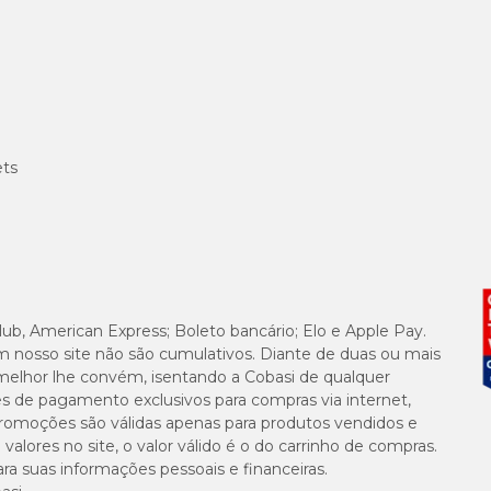
dência e permita que seu pet a explore. Isso o ajudará a se familiarizar com o 
rofissional para avaliar a saúde do seu pet e seguir recomendações específica
nha a vacinação em dia.
entos exigidos pela companhia aérea, como carteira de vacinação, atestado
os e uma garrafa de água para tornar a viagem mais confortável e divertida pa
is tranquila e segura para o seu pet durante a viagem.
ets
lub, American Express; Boleto bancário; Elo e Apple Pay.
m nosso site não são cumulativos. Diante de duas ou mais
melhor lhe convém, isentando a Cobasi de qualquer
es de pagamento exclusivos para compras via internet,
e promoções são válidas apenas para produtos vendidos e
alores no site, o valor válido é o do carrinho de compras.
suas informações pessoais e financeiras.