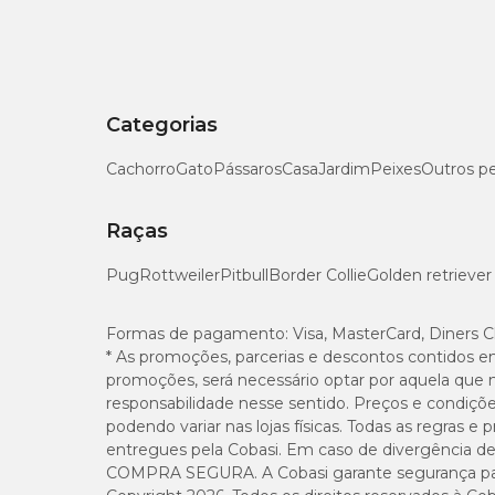
Acostume o pet à bolsa:
Compre a bolsa com antece
reduzindo o estresse no dia da viagem.
Consulte o veterinário:
Procure orientação de um p
administração de medicamentos, se necessário. Mante
Prepare a documentação:
Tenha em mãos os docum
por um veterinário.
Categorias
Leve itens essenciais:
Carregue petiscos, brinqued
Seguindo essas dicas, você garante uma experiência ma
Cachorro
Gato
Pássaros
Casa
Jardim
Peixes
Outros p
Raças
Pug
Rottweiler
Pitbull
Border Collie
Golden retriever
Formas de pagamento:
Visa, MasterCard, Diners C
* As promoções, parcerias e descontos contidos e
promoções, será necessário optar por aquela que 
responsabilidade nesse sentido. Preços e condiçõ
podendo variar nas lojas físicas. Todas as regras 
entregues pela Cobasi. Em caso de divergência de v
COMPRA SEGURA. A Cobasi garante segurança para 