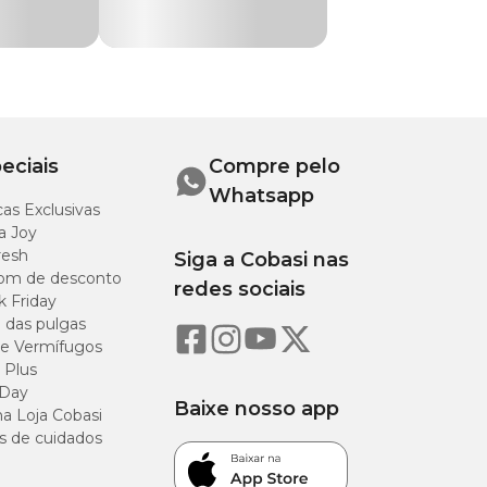
Altura
24 cm
eciais
Compre pelo
Whatsapp
as Exclusivas
a Joy
resh
Siga a Cobasi nas
om de desconto
redes sociais
k Friday
o das pulgas
e Vermífugos
 Plus
 Day
Baixe nosso app
a Loja Cobasi
s ao transporte de
s de cuidados
o Brasil. Existem