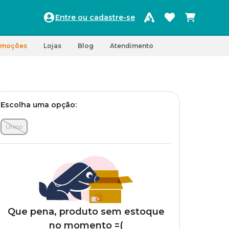
Entre ou cadastre-se
omoções
Lojas
Blog
Atendimento
Escolha uma opção:
Único
Que pena, produto sem estoque
no momento =(