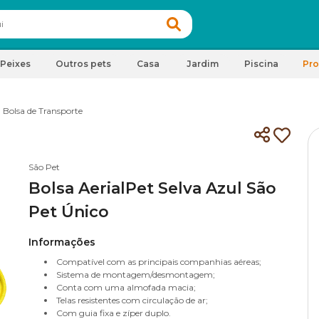
Peixes
Outros pets
Casa
Jardim
Piscina
Pr
Bolsa de Transporte
São Pet
Bolsa AerialPet Selva Azul São
Pet Único
Informações
Compatível com as principais companhias aéreas;
Sistema de montagem/desmontagem;
Conta com uma almofada macia;
Telas resistentes com circulação de ar;
Com guia fixa e zíper duplo.