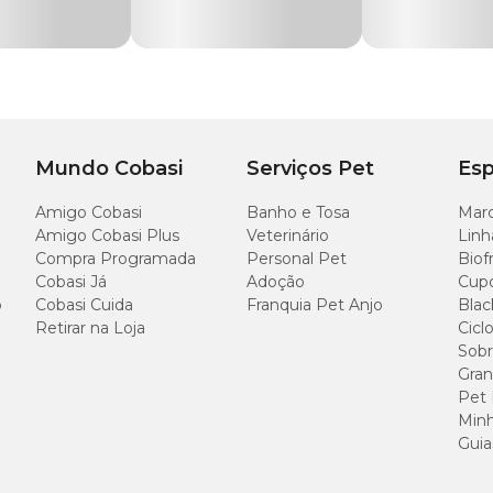
Largura
32 cm
Mundo Cobasi
Serviços Pet
Esp
Amigo Cobasi
Banho e Tosa
Marc
Amigo Cobasi Plus
Veterinário
Linh
Compra Programada
Personal Pet
Biof
Cobasi Já
Adoção
Cup
o
Cobasi Cuida
Franquia Pet Anjo
Blac
Retirar na Loja
Cicl
Sobr
Gran
Pet
Minh
com a companhia aérea para verificar todas as regras e exigências relacionada
Guia
as dimensões e o peso permitido para o transporte na cabine.
o Pet, que é projetada nas medidas exigidas pelas principais companhias aéreas d
que você esteja dentro das normas.