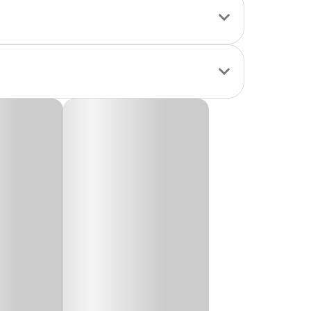
mpatível com as
e fácil de
 almofada removível
 cadeados. Além
no uso. Funcional,
ade ao viajar com
as lojas.