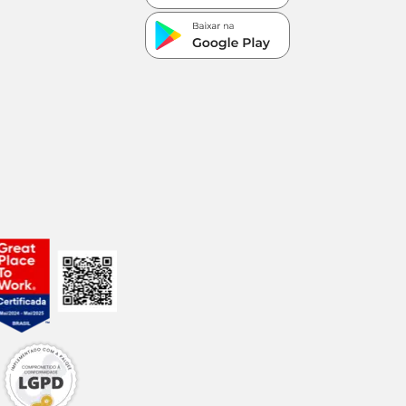
acessório,
s, como a
 de saúde emitido
ra o seu pet.