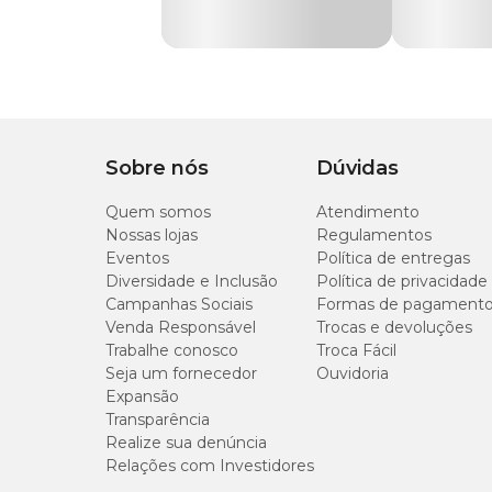
Comprimento
43 cm
Sobre nós
Dúvidas
Quem somos
Atendimento
Composição Básica
Nossas lojas
Regulamentos
Eventos
Política de entregas
Forro: poliéster
Diversidade e Inclusão
Política de privacidade
Tela: poliéster
Campanhas Sociais
Formas de pagament
Colchão: poliuretano.
Venda Responsável
Trocas e devoluções
Trabalhe conosco
Troca Fácil
Seja um fornecedor
Ouvidoria
Dicas para viajar com o pet em avião
Expansão
Transparência
Informe-se com antecedência:
Entre em contato 
Realize sua denúncia
animais. Aproveite para confirmar as especificações d
Relações com Investidores
Escolha a bolsa certa:
Utilize a Bolsa Aerial da Sã
modelos específicos para cada companhia, garantindo 