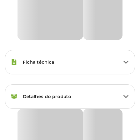
Ficha técnica
Raças de Gato
Todas as Raças
Detalhes do produto
Idade
Filhote, Adulto, Sênior
Marca
Sanremo
Bebedouro Automático para Gato Rosa Sanremo
Bebedouro automático contém suporte para colocar uma garrafa
Cor
Rosa
de plástico.