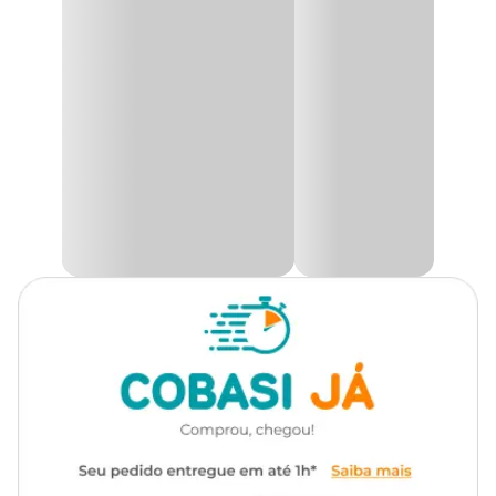
Mantém a água sempre fresca, limpa e renovada para quando seu
Gênero
Unissex
pet for matar sua sede.
Mantém a água sempre constante para seu pet que passa muito
Material
Plástico
tempo sozinho dentro de casa. Agora ficou mais pratico dar água
a seu pet, com o bebedouro automático da Sanremo, você não
precisa ficar reabastecendo varias vezes ao dia o pote do seu cão,
colocou a garrafa cheia de água pronto, não se preocupe mais.