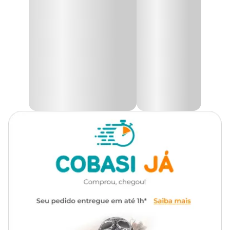
privacidade e conforto.
Escolher a
caixa de areia
ideal para o seu gato pode ser
Material
Plástico
complicado, pois é preciso equilibrar o bem-estar do pet e a
conveniência para o tutor. Se você quer garantir que seu gato
tenha um local adequado para fazer suas necessidades sem
bagunça pela casa, o modelo de
banheiro fechado para gato
é
a solução ideal. Ele proporciona um ambiente mais reservado para
o animal, ajudando a manter a limpeza do lar.
A
caixa de areia fechada
Furacão Pet possui uma alça para
facilitar o transporte e um sistema de fechamento eficiente,
tornando a manutenção e limpeza diária mais simples. Seu design
moderno é adequado para gatos de todos os tamanhos e idades, e o
refil de carvão ativado ajuda a eliminar odores, mantendo o
ambiente ventilado e fresco.
Medidas aproximadas
Altura: 43 cm;
Largura: 50 cm;
Comprimento: 66 cm.
Ofereça mais conforto e higiene para o seu pet. Aqui na Cobasi,
você encontra o
Banheiro Cat Toalete Furacão Pet Verde