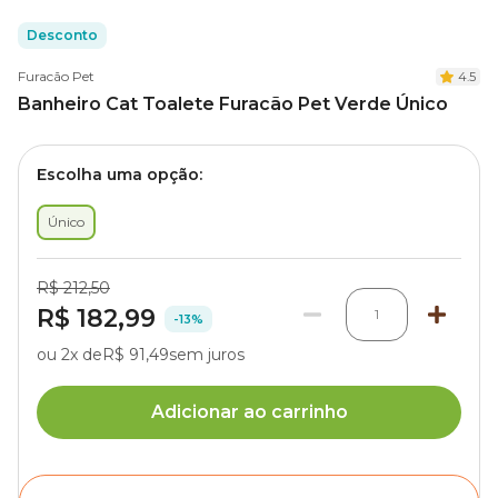
Desconto
Furacão Pet
4.5
Banheiro Cat Toalete Furacão Pet Verde Único
Escolha uma opção:
Único
R$ 212,50
R$ 182,99
1
-13%
ou 2x de
R$ 91,49
sem juros
Adicionar ao carrinho