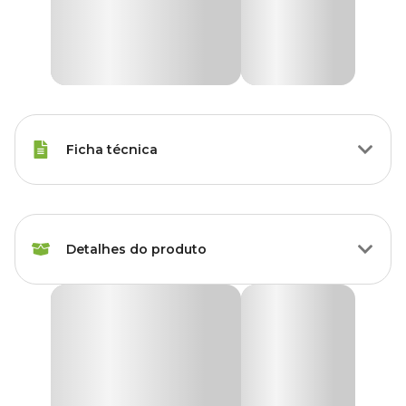
Ficha técnica
Raças de Gato
Todas as Raças
Detalhes do produto
Idade
Filhote, Adulto, Sênior
Marca
Furacao Pet
Banheiro Cat Toalete Furacão Pet Verde
O
Banheiro Cat Toalete Furacão Pet Verde
é a escolha
Cor
Verde
perfeita para quem busca um produto resistente, confortável e
prático para a higiene do seu gato. Seu design fechado evita que a
areia se espalhe durante o uso, oferecendo ao seu felino mais
Gênero
Unissex