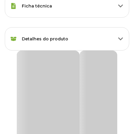
Ficha técnica
Marca
Sanremo
Detalhes do produto
Gênero
Unissex
Balde Plástico Sanremo
O
Balde Plástico Sanremo
vem com bico direcionador de água
e escala medidora de volume, além de possuir pega anatômica e
segura, com cavidade no fundo desenvolvida para o perfeito
encaixe dos dedos, facilitando o manuseio e esvaziamento do balde.
Feito em plástico resistente e com um design moderno.