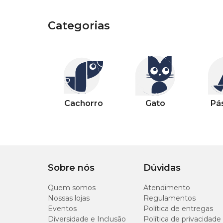
Categorias
Categorias
Outros pets
Categorias
Categorias
Categorias
Categorias
Categorias
Categorias
Categorias
Cachorro
Gato
Pássaro
Peixe
Casa
Jardim
Piscina
Cachorro
Gato
Pá
Sobre nós
Dúvidas
Quem somos
Atendimento
Nossas lojas
Regulamentos
Eventos
Política de entregas
Diversidade e Inclusão
Política de privacidade