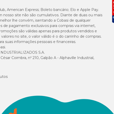
lub, American Express; Boleto bancário; Elo e Apple Pay.
m nosso site não são cumulativos. Diante de duas ou mais
melhor lhe convém, isentando a Cobasi de qualquer
es de pagamento exclusivos para compras via internet,
e promoções são válidas apenas para produtos vendidos e
alores no site, o valor válido é o do carrinho de compras.
suas informações pessoais e financeiras.
asi.
NDUSTRIALIZADOS S.A.
sar Coimbra, nº 210, Galpão A - Alphaville Industrial,
utos