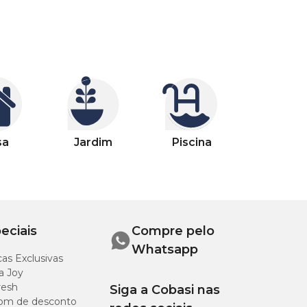
sa
Jardim
Piscina
eciais
Compre pelo
Whatsapp
as Exclusivas
a Joy
resh
Siga a Cobasi nas
om de desconto