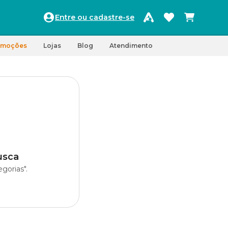
Entre ou cadastre-se
omoções
Lojas
Blog
Atendimento
usca
gorias".