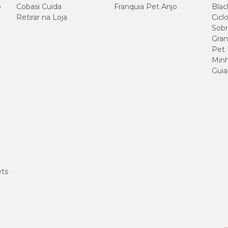
o
Cobasi Cuida
Franquia Pet Anjo
Blac
Retirar na Loja
Cicl
Sobr
Gran
Pet
Minh
Guia
ets