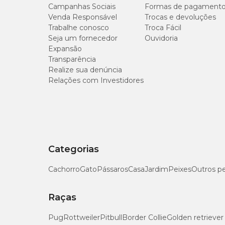
Campanhas Sociais
Formas de pagament
Venda Responsável
Trocas e devoluções
Trabalhe conosco
Troca Fácil
Seja um fornecedor
Ouvidoria
Expansão
Transparência
Realize sua denúncia
Relações com Investidores
Categorias
Cachorro
Gato
Pássaros
Casa
Jardim
Peixes
Outros p
Raças
Pug
Rottweiler
Pitbull
Border Collie
Golden retriever