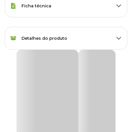
Ficha técnica
Raças de Gato
Todas as Raças
Detalhes do produto
Idade
Filhote, Adulto, Sênior
Marca
Sao Pet
Arranhador Liso 1 Andar Rosa São Pet
Arranhador Liso 1 Andar Azul, de madeira de excelente qualidade e
Cor
Rosa
encapado com pelúcia, sisal e um elástico com uma bolinha para
uma melhor distração e divertimento do seu pet.
Gênero
Unissex
Arranhador Azul São pet, ideal para distrair, interagir, brincar,
arranhar, combater o stress do seu felino. Proporciona o desgaste
natural das garras do gato.
Material
Madeira, Pelúcia, Sisal
Horas de diversão, interação para seu gato até mesmo quando ele
estiver sozinho assim evita que ele arranhe ou estrague seus
Funcionalidade
Para arranhar
móveis ou objetos de sua casa.