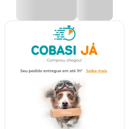
Com som
Não
Características do Arranhador:
De Madeira, pelúcia macia e o poste com sisal.
Dimensões aproximadas
Tamanho
Altura
Diâmetro
Único
32cm
24 cm