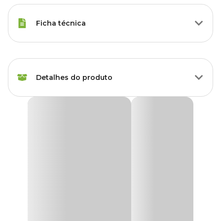
Ficha técnica
Raças de Gato
Todas as Raças
Detalhes do produto
Idade
Filhote, Adulto, Sênior
Marca
Sao Pet
Arranhador com Toca Refúgio São Pet
O
Arranhador com Toca Refúgio São Pet
é perfeito para
Cor
Bege, Verde
quem tem até 3 gatos e busca um espaço completo que une
conforto, diversão e bem-estar para os felinos. Com postes
revestidos em sisal natural, uma
toca para gato
com teto curvo e
Gênero
Unissex
uma caminha plataforma, oferece diversas opções para descanso,
brincadeiras e estímulo do comportamento natural dos gatos. Seu
revestimento em forração que simula carpete proporciona
Material
MDF, Papelão, Sisal, Tecido
conforto extra, enquanto os
postes de sisal
ajudam a afiar as
garras de gatos de todos os portes.
Funcionalidade
Para arranhar, Para relaxar
Fabricado com materiais de alta qualidade como MDF resistente,