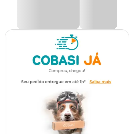
sisal natural, forração não-tecido e tubos de papelão reforçado, o
arranhador
alia resistência, funcionalidade e estilo. Sua
Com som
Não
montagem é prática e rápida, dispensando o uso de ferramentas.
Arranhador Refúgio São Pet: conforto e diversão para o
seu gato
Arranhador para gatos
de todos os portes, especialmente para
quem tem até 3 felinos, o arranhador proporciona um ambiente
seguro e estimulante que ajuda a aliviar o estresse, proteger os
móveis e manter seu pet ativo e feliz.
Composição
MDF, sisal natural, forração não-tecido, tubo de papelão.
Dimensões aproximadas
Comprimento
Largura
Altura
Peso