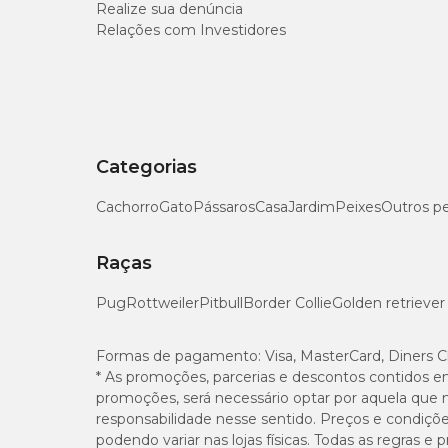
Realize sua denúncia
Se você costuma passar muito tempo fora de casa e precisa
Relações com Investidores
de bolinhas ou microcristais constituídos por um gel com a
Essa característica compensa seu preço mais caro, já que o 
menos tempo.
Outra vantagem é que os grãos mudam de cor quando estão 
urina, e, por isso, é indicada para uso em ambientes com 
Categorias
Guia para troca da areia
Cachorro
Gato
Pássaros
Casa
Jardim
Peixes
Outros p
Caso você necessite mudar a areia higiênica do seu gato, o
nova areia à antiga, aumentando gradualmente no decorre
Raças
problemas.
Pug
Rottweiler
Pitbull
Border Collie
Golden retriever
Formas de pagamento:
Visa, MasterCard, Diners C
* As promoções, parcerias e descontos contidos e
promoções, será necessário optar por aquela que 
responsabilidade nesse sentido. Preços e condiçõ
podendo variar nas lojas físicas. Todas as regras 