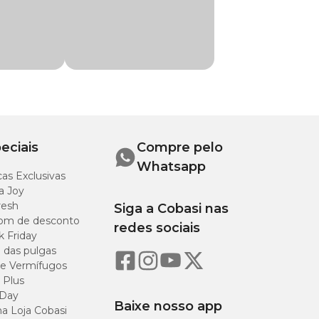
eciais
Compre pelo
Whatsapp
embre-se, a
as Exclusivas
a Joy
resh
Siga a Cobasi nas
om de desconto
redes sociais
k Friday
o das pulgas
do um saco plástico
e Vermífugos
 Plus
 Day
Baixe nosso app
a Loja Cobasi