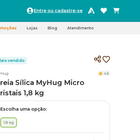
Entre ou cadastre-se
omoções
Lojas
Blog
Atendimento
ais vendido
yHug
4.6
reia Sílica MyHug Micro
ristais 1,8 kg
Escolha uma opção:
1,8 kg