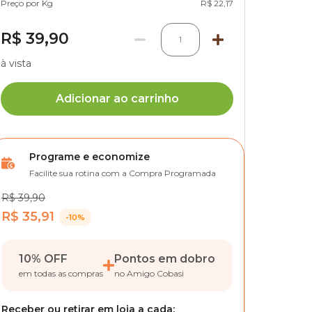
Preço por Kg
R$ 22,17
R$ 39,90
1
à vista
Adicionar ao carrinho
Programe e economize
Facilite sua rotina com a Compra Programada
R$ 39,90
R$ 35,91
-10%
10% OFF
Pontos em dobro
em todas as compras
no Amigo Cobasi
Receber ou retirar em loja a cada: