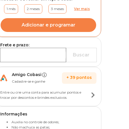
1 mês
2 meses
3 meses
Ver mais
Adicionar e programar
Frete e prazo:
Buscar
Amigo Cobasi
+
39
pontos
Cadastre-se e ganhe
Entre ou crie uma conta para acumular pontos e
trocar por descontos e brindes exclusivos.
Informações
Auxilia no controle de odores;
Não machuca as patas;