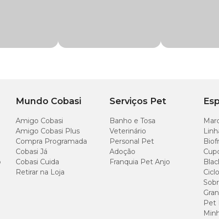
com preço
especial! No site, no app ou em nossas lojas físicas.
Mundo Cobasi
Serviços Pet
Esp
lagem de 1,8kg
eencher a caixa de areia com 3 a 4cm de profundidade com os grãos de sílica. L
Amigo Cobasi
Banho e Tosa
Marc
 completamente secos.
Amigo Cobasi Plus
Veterinário
Linh
Compra Programada
Personal Pet
Biof
Cobasi Já
Adoção
Cup
o
Cobasi Cuida
Franquia Pet Anjo
Blac
Retirar na Loja
Cicl
tico. Certifique-se de embalar bem os resíduos antes de colocá-los no lixo, usan
Sobr
Gran
Pet
Minh