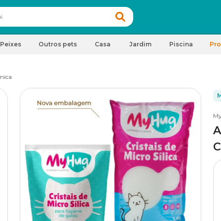
Peixes
Outros pets
Casa
Jardim
Piscina
Pr
ênica
M
M
A
C