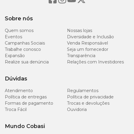
Aqui na Cobasi, temos um preço especial para você
Encontre na Cobasi o
Revolution 6% Gatos por um preço
Sobre nós
especial, proporcionando qualidade e bem-estar ao seu pet. Acesse
nossa plataforma online ou visite nossas lojas físicas para conferir e
Quem somos
Nossas lojas
aproveitar!
Eventos
Diversidade e Inclusão
Campanhas Sociais
Venda Responsável
Trabalhe conosco
Seja um fornecedor
Expansão
Transparência
Realize sua denúncia
Relações com Investidores
Dúvidas
Atendimento
Regulamentos
Política de entregas
Política de privacidade
Formas de pagamento
Trocas e devoluções
Troca Fácil
Ouvidoria
Mundo Cobasi