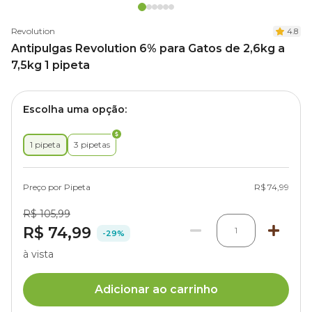
Revolution
4.8
Antipulgas Revolution 6% para Gatos de 2,6kg a
7,5kg 1 pipeta
Escolha uma opção:
1 pipeta
3 pipetas
Preço por Pipeta
R$ 74,99
R$ 105,99
R$ 74,99
1
-29%
à vista
Adicionar ao carrinho