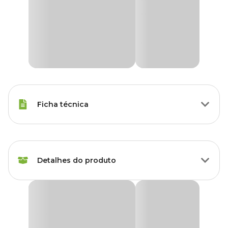
Ficha técnica
Raças de
Todas as Raças
Gato
Detalhes do produto
Modo de
Tópico
Aplicação
Revolution 6 para gatos: proteção essencial para a
saúde e o bem-estar do seu gato
Idade
Filhote, Adulto, Sênior
O
Revolution 6
é a solução completa para manter seu
gato