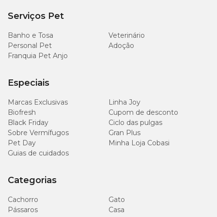
qualquer uma de nossas lojas espalhadas pelo Brasil, compre
anti-
inflamatório Flamavet com o preços
acessíveis para você!
Serviços Pet
Banho e Tosa
Veterinário
Personal Pet
Adoção
Franquia Pet Anjo
Especiais
Marcas Exclusivas
Linha Joy
Biofresh
Cupom de desconto
Black Friday
Ciclo das pulgas
Sobre Vermífugos
Gran Plus
Pet Day
Minha Loja Cobasi
Guias de cuidados
Categorias
Cachorro
Gato
Pássaros
Casa