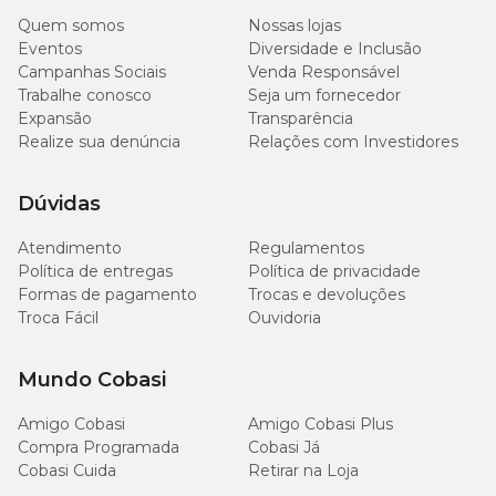
fórmula presente no
anti-inflamatório Flamavet para gatos
.
Quem somos
Nossas lojas
Eventos
Diversidade e Inclusão
Cuidados e contraindicações
Campanhas Sociais
Venda Responsável
Trabalhe conosco
Seja um fornecedor
Expansão
Transparência
O Flamavet não deve ser administrado em pets que tenham
qualquer reação aos componentes da fórmula
meloxicam.
Esse
Realize sua denúncia
Relações com Investidores
medicamento deve ser utilizado com precaução em animais que
possam ser hepatopatas, doentes renais, com distúrbios
hematológicos e cardiopatas.
Dúvidas
Não armazene junto a alimentos ou produtos de higiene pessoal.
Atendimento
Regulamentos
Deixe o produto em um local sem umidade e protegido do clima
Política de entregas
Política de privacidade
externo.
Formas de pagamento
Trocas e devoluções
Mantenha este medicamento fora do alcance de crianças e de
Troca Fácil
Ouvidoria
animais domésticos.
Consulte
bula do anti-inflamatório Flamavet Gatos
Mundo Cobasi
Onde encontrar o anti-inflamatório Flamavet
Amigo Cobasi
Amigo Cobasi Plus
Conhecida por ter os melhores valores em medicamentos, a
Compra Programada
Cobasi Já
Cobasi é o local ideal para você comprar anti-inflamatório. Ele
Cobasi Cuida
Retirar na Loja
pode ser encontrado em nosso pet shop online ou mesmo em