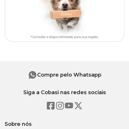
No primeiro dia, dê 1 comprimido para cada 2kg de peso corporal
do seu gato. Do segundo dia em diante, apenas ½ comprimido a
cada 2kg de peso corporal. O tratamento pode acontecer por até 21
dias, de acordo com a gravidade das inflamações, ou a critério do
médico veterinário.
Devemos lembrar que a medicação de um animal de estimação
jamais deve ser feita sem o acompanhamento de um profissional,
que irá indicar a duração do tratamento e repassar mais
informações sobre a utilização do produto.
Seu gatinho merece todos os cuidados para ter uma vida plena e
feliz, longe de qualquer incômodo que possa surgir, por isso,
sempre leve seu pet para consultas regulares com um médico
veterinário.
Compre pelo Whatsapp
Efeitos adversos
Siga a Cobasi nas redes sociais
Os animais podem apresentar os seguintes sintomas após ingerir
os medicamentos: náuseas, diarreia, perda de apetite e apatia.
Em caso de superdosagem ou intoxicação, leve seu pet para um
hospital veterinário imediatamente! Não tente medicá-lo com
Sobre nós
outros produtos, pois estes podem reagir negativamente à