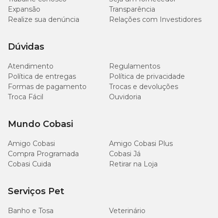
2.000
Cálcio (mín.)
0,2%
Expansão
Transparência
mg/kg
Realize sua denúncia
Relações com Investidores
3.600
Cálcio (máx.)
0,36%
mg/kg
Dúvidas
Atendimento
Regulamentos
1.500
Fósforo (mín.)
0,15%
mg/kg
Política de entregas
Política de privacidade
Formas de pagamento
Trocas e devoluções
Troca Fácil
Ouvidoria
700
Sódio (mín.)
0,07%
mg/kg
Mundo Cobasi
1.300
Cloro (mín.)
0,13%
mg/kg
Amigo Cobasi
Amigo Cobasi Plus
Compra Programada
Cobasi Já
Cobasi Cuida
Retirar na Loja
1.400
Potássio (mín.)
0,14%
mg/kg
Serviços Pet
200
Magnésio (mín.)
0,02%
mg/kg
Banho e Tosa
Veterinário