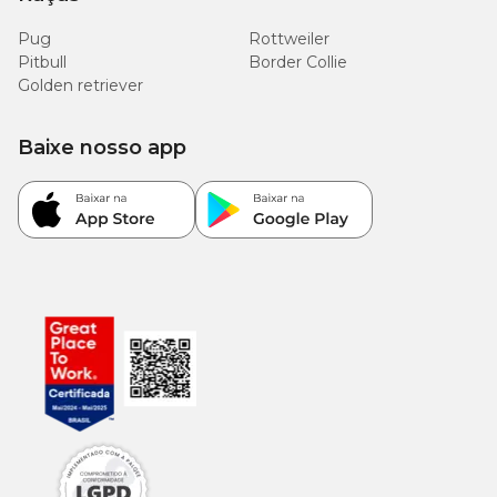
Pug
Rottweiler
Pitbull
Peso do cão
Border Collie
Sachês/dia
Golden retriever
5 kg
4 + 1/2
Baixe nosso app
10 kg
7 + 1/2
20 kg
12 + 1/2