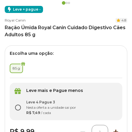
Leve + pague -
Royal Canin
4.8
Ração Úmida Royal Canin Cuidado Digestivo Cães
Adultos 85 g
Escolha uma opção:
85 g
Leve mais e Pague menos
Leve 4 Pague 3
Nesta oferta a unidade sai por
R$ 7,49
/ cada
R$ 9,99
1