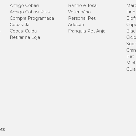
Amigo Cobasi
Banho e Tosa
Marc
Amigo Cobasi Plus
Veterinário
Linh
Compra Programada
Personal Pet
Biof
Cobasi Já
Adoção
Cup
o
Cobasi Cuida
Franquia Pet Anjo
Blac
Retirar na Loja
Cicl
820 g/kg
Sobr
Gran
80 g/kg
Pet
Minh
30 g/kg
Guia
20 g/kg
30 g/kg
1.500 mg/kg
5.000 mg/kg
ets