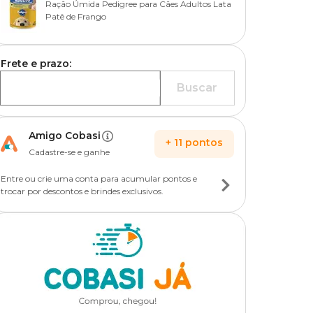
Ração Úmida Pedigree para Cães Adultos Lata
Patê de Frango
Frete e prazo:
Buscar
Amigo Cobasi
+
11
pontos
Cadastre-se e ganhe
Entre ou crie uma conta para acumular pontos e
trocar por descontos e brindes exclusivos.