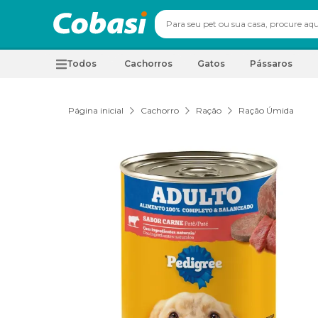
Todos
Cachorros
Gatos
Pássaros
Página inicial
Cachorro
Ração
Ração Úmida