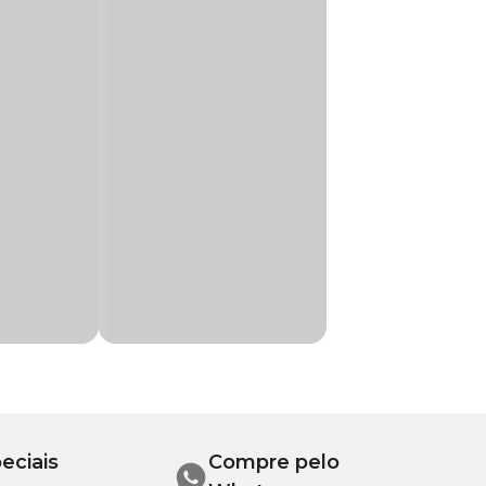
is garantindo uma
reendentes. Pode
 a manter a vida do
o seu cachorro
e Carne com
e potássio, fosfato
, ácido pantotênico,
eciais
Compre pelo
a desidratada de