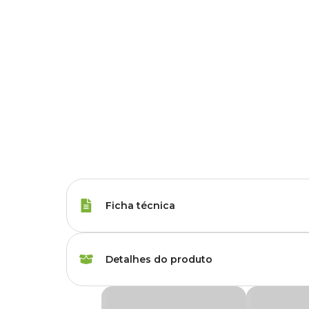
Ficha técnica
Porte
Raças Minis, Raças 
Detalhes do produto
Tipo da Ração
Standard
Ração Úmida Pedigree para Cães Adultos Lat