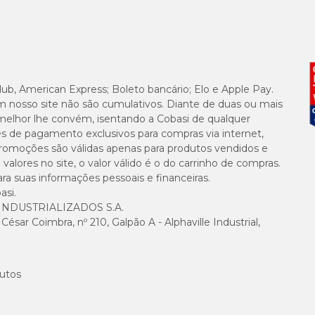
1000 mg/kg
500 mg/kg
1.200 mg/kg
lub, American Express; Boleto bancário; Elo e Apple Pay.
m nosso site não são cumulativos. Diante de duas ou mais
melhor lhe convém, isentando a Cobasi de qualquer
0,14 mg/kg
es de pagamento exclusivos para compras via internet,
e promoções são válidas apenas para produtos vendidos e
15 UI/kg
alores no site, o valor válido é o do carrinho de compras.
suas informações pessoais e financeiras.
asi.
3.230 mg/kg
NDUSTRIALIZADOS S.A.
sar Coimbra, nº 210, Galpão A - Alphaville Industrial,
45 mg/kg
utos