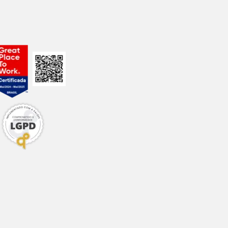
0,1%
0,05%
0,12%
0,323%
0,0045%