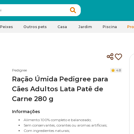
Peixes
Outros pets
Casa
Jardim
Piscina
Pr
Pedigree
4.8
Ração Úmida Pedigree para
Cães Adultos Lata Patê de
Carne 280 g
Informações
Alimento 100% completo e balanceado;
Sem conservantes, corantes ou aromas artificiais;
Com ingredientes naturais;