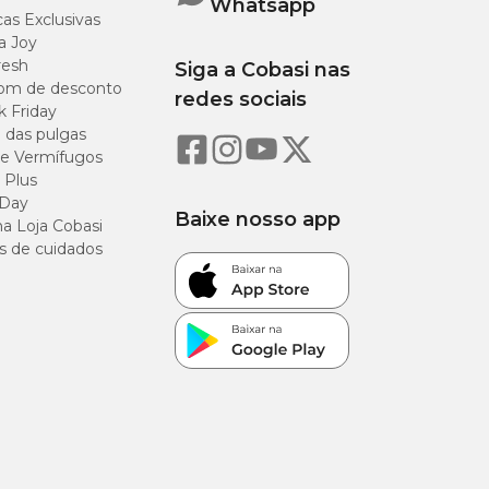
Whatsapp
as Exclusivas
a Joy
resh
Siga a Cobasi nas
om de desconto
redes sociais
k Friday
o das pulgas
82%
e Vermífugos
 Plus
8,0%
 Day
Baixe nosso app
a Loja Cobasi
3%
s de cuidados
2%
3%
0,15%
0,5%