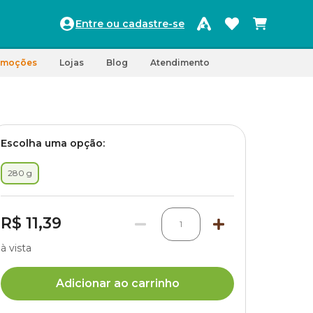
Entre ou cadastre-se
omoções
Lojas
Blog
Atendimento
Escolha uma opção:
280 g
R$ 11,39
1
à vista
Adicionar ao carrinho