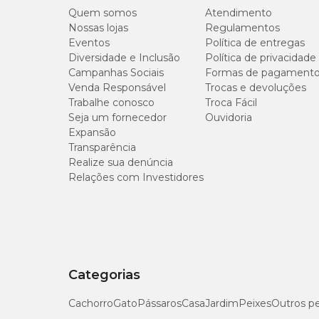
beterraba, proteína concentrada de soja.
Quem somos
Atendimento
Nossas lojas
Regulamentos
Eventos
Política de entregas
Níveis de Garantia
Diversidade e Inclusão
Política de privacidade
Campanhas Sociais
Formas de pagament
Venda Responsável
Trocas e devoluções
Umidade (máx.)
Trabalhe conosco
Troca Fácil
Seja um fornecedor
Ouvidoria
Proteína Bruta (mín.)
Expansão
Transparência
Extrato Etéreo (mín.)
Realize sua denúncia
Relações com Investidores
Matéria Fibrosa (máx.)
Matéria Mineral (máx.)
Cálcio (mín.)
Categorias
Cálcio (máx.)
Cachorro
Gato
Pássaros
Casa
Jardim
Peixes
Outros p