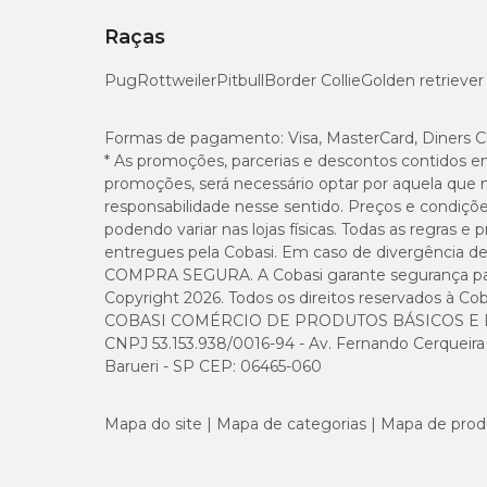
Fósforo (mín.)
Raças
Pug
Rottweiler
Pitbull
Border Collie
Golden retriever
Sódio (mín.)
Potássio (mín.)
Formas de pagamento:
Visa, MasterCard, Diners C
* As promoções, parcerias e descontos contidos e
promoções, será necessário optar por aquela que 
Selênio (mín.)
responsabilidade nesse sentido. Preços e condiçõ
podendo variar nas lojas físicas. Todas as regras 
Vitamina E (mín.)
entregues pela Cobasi. Em caso de divergência de v
COMPRA SEGURA. A Cobasi garante segurança para 
Copyright 2026. Todos os direitos reservados à Cob
Ácido Linoleico (mín.)
COBASI COMÉRCIO DE PRODUTOS BÁSICOS E I
CNPJ 53.153.938/0016-94 - Av. Fernando Cerqueira Cé
Zinco (mín.)
Barueri - SP CEP: 06465-060
Mapa do site
Mapa de categorias
Mapa de prod
Enriquecimento Mínimo por Kg