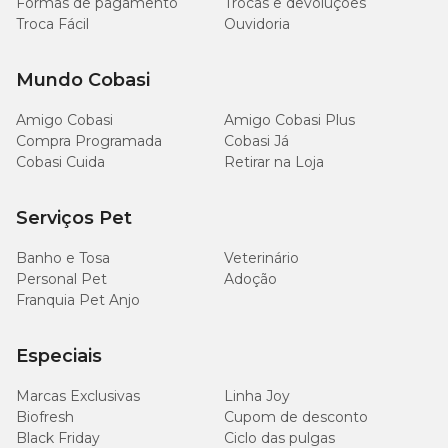
24 - 36 kg
Até 2 sachês
Formas de pagamento
Trocas e devoluções
Troca Fácil
Ouvidoria
37 - 50 kg
Até 2 sachês
Mundo Cobasi
Amigo Cobasi
Amigo Cobasi Plus
Compra Programada
Cobasi Já
Cobasi Cuida
Retirar na Loja
Serviços Pet
Banho e Tosa
Veterinário
Personal Pet
Adoção
Franquia Pet Anjo
Especiais
Marcas Exclusivas
Linha Joy
Biofresh
Cupom de desconto
Black Friday
Ciclo das pulgas