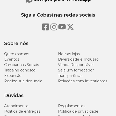
Fósforo (mín.)
150mg/kg
0,015
Siga a Cobasi nas redes sociais
Umidade (máx.)
945g/kg
94,5%
Sobre nós
Quantidade Diária Recomendada
Quem somos
Nossas lojas
Eventos
Diversidade e Inclusão
Peso do cão
Quantidade
Campanhas Sociais
Venda Responsável
Trabalhe conosco
Seja um fornecedor
Expansão
Transparência
Até 7 kg
Até 2 sachês
Realize sua denúncia
Relações com Investidores
8 - 17 kg
Até 2 sachês
Dúvidas
18 - 23 kg
Até 2 sachês
Atendimento
Regulamentos
Política de entregas
Política de privacidade