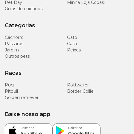
Pet Day
Minha Loja Cobasi
Guias de cuidados
3+1/2
10kg
500g
latas
Categorias
4+3/4
15kg
680g
Cachorro
Gato
latas
Pássaros
Casa
Jardim
Peixes
20kg
850g
6 latas
Outros pets
25kg
1000g
7 latas
Raças
8+1/4
Pug
Rottweiler
30kg
1150g
latas
Pitbull
Border Collie
Golden retriever
9+1/4
35kg
1290g
latas
Baixe nosso app
40kg
1425g
10 latas