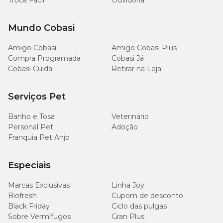
Troca Fácil
Ouvidoria
Enriquecimento mínimo por kg
Mundo Cobasi
Vitamina A 4.000UI; vitamina D3 400UI; vitamina E 130UI;
Amigo Cobasi
Amigo Cobasi Plus
colina 400mg, zinco 36mg; manganês 6,8mg; ferro 16,77mg;
Compra Programada
Cobasi Já
cobre 2,88mg; selênio 0,00242mg.
Cobasi Cuida
Retirar na Loja
Quantidade recomendada
Serviços Pet
Banho e Tosa
Veterinário
Quantidade
Personal Pet
Adoção
diária
Franquia Pet Anjo
Peso do pet
1
Gramas
lata=140g
Especiais
Marcas Exclusivas
Linha Joy
1kg
90g
2/3 lata
Biofresh
Cupom de desconto
Black Friday
Ciclo das pulgas
2+1/4
Sobre Vermífugos
5kg
Gran Plus
300g
latas