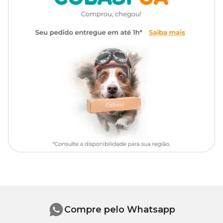
quelato, quelato cobre-metionina hidroxi analoga, levedura
enriquecida com selênio, DL-metionina, taurina, L-Carnitina.
Gênero
Unissex
Níveis de garantia
Umidade (máx.)
780g/kg
78%
Proteína Bruta (mín.)
115g/kg
11,5%
Extrato Etéreo (mín.)
55g/kg
5,5%
Matéria Fibrosa (máx.)
8.000mg/kg
0,8%
Matéria Mineral (máx.)
18g/kg
1,8%
Cálcio (mín.)
1.000mg/kg
0,1%
Compre pelo Whatsapp
Cálcio (máx.)
6.000mg/kg
0,6%