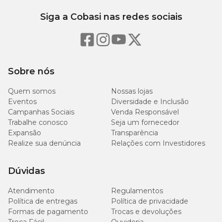
Siga a Cobasi nas redes sociais
Fósforo (mín.)
1.000mg/kg
0,1%
Fruto-Oligossacarídeos (mín.)
1.800mg/kg
Sobre nós
Metionina (mín.)
1.000mg/kg
Quem somos
Nossas lojas
Taurina (mín.)
500mg/kg
Eventos
Diversidade e Inclusão
Campanhas Sociais
Venda Responsável
Trabalhe conosco
L-carnitina (mín.)
Seja um fornecedor
50mg/kg
Expansão
Transparência
Realize sua denúncia
Relações com Investidores
Sulfato de Condroitina (mín.)
99mg/kg
Dúvidas
Glicosamina (mín.)
100mg/kg
Atendimento
Regulamentos
Energia metabolizável (mín.)
1.116kcal/kg
Política de entregas
Política de privacidade
Formas de pagamento
Trocas e devoluções