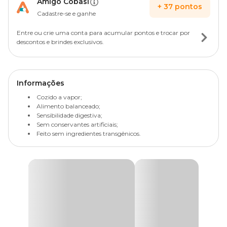
Amigo Cobasi
+
37
pontos
Cadastre-se e ganhe
Entre ou crie uma conta para acumular pontos e trocar por
descontos e brindes exclusivos.
Informações
Cozido a vapor;
Alimento balanceado;
Sensibilidade digestiva;
Sem conservantes artificiais;
Feito sem ingredientes transgênicos.