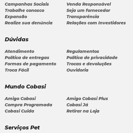
Campanhas Sociais
Venda Responsável
Trabalhe conosco
Seja um fornecedor
Matéria mineral (máx)
18 g
1,8%
Expansão
Transparência
Realize sua denúncia
Relações com Investidores
1.700
Cálcio (mín)
0,17%
mg
Dúvidas
2.700
Cálcio (máx)
0,27%
mg
Atendimento
Regulamentos
Política de entregas
Política de privacidade
Formas de pagamento
Trocas e devoluções
1.400
Fósforo (mín)
0,14%
Troca Fácil
Ouvidoria
mg
450
Mundo Cobasi
Sódio (mín)
0,045%
mg
Amigo Cobasi
Amigo Cobasi Plus
Compra Programada
Cobasi Já
1.125
Energia Metabólica
–
kcal/kg
Cobasi Cuida
Retirar na Loja
% energia proteínas
–
44%
Serviços Pet