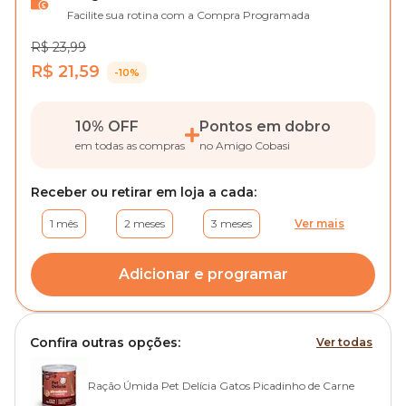
Facilite sua rotina com a Compra Programada
R$ 23,99
R$ 21,59
-10%
10% OFF
Pontos em dobro
em todas as compras
no Amigo Cobasi
Receber ou retirar em loja a cada:
1 mês
2 meses
3 meses
Ver mais
Adicionar e programar
Confira outras opções:
Ver todas
Ração Úmida Pet Delícia Gatos Picadinho de Carne