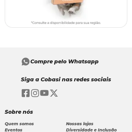
Composição Básica
Proteína:
peito de frango, moela de frango, ovo.
Legumes:
abobrinha, chuchu, cenoura, ervilhas, brócolis.
Óleos:
óleo de girassol, lecitina de soja não transgênica.
Funcionais:
aveia em flocos, algas, levedura seca, taurina.
Enriquecimento:
carbonato de cálcio, fosfato bicálcico,
vitaminas e minerais.
Outros:
água, goma xantana, sal.
Compre pelo Whatsapp
Níveis de garantia
Siga a Cobasi nas redes sociais
Umidade (máx)
800 g
80%
Proteína bruta (mín)
100 g
10%
Sobre nós
Extrato etéreo (mín)
35 g
3,5%
Quem somos
Nossas lojas
Matéria fibrosa (máx)
15 g
1,5%
Eventos
Diversidade e Inclusão