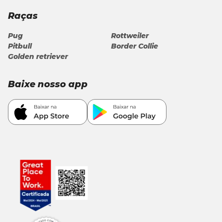
Raças
Recomendação Diária
Pug
Rottweiler
Quantidade
Pitbull
Border Collie
Peso do animal (kg)
(g)
Golden retriever
1 kg
62 g
Baixe nosso app
1-2,5 kg
62-156 g
2,5-5 kg
156-312 g
5-7,5 kg
312-467 g
7,5-10 kg
467-623 g
Acima de 10Kg acrescente mais 1 lata de 320g para cada 5