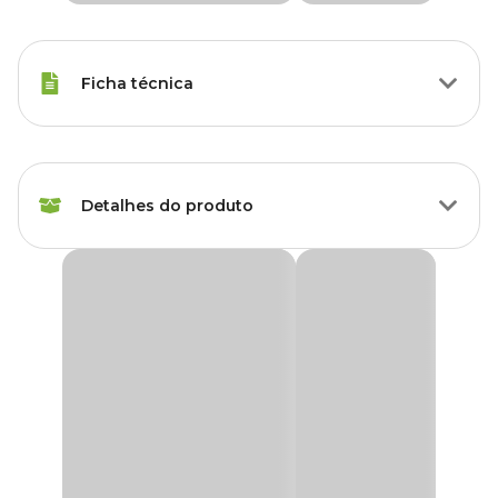
Ficha técnica
Raças de Gato
Todas as Raças
Detalhes do produto
Peso da Ração
320 g
Idade
Adulto
Ração Úmida Pet Delícia Gatos Maravilha de
Frango
Sabor da Ração
Frango
A
Ração Úmida Pet Delícia Gatos Maravilha de Frango
é
uma alimentação natural, completa e balanceada, desenvolvida
especialmente para gatos adultos. Feita com cortes nobres de
Corante
Sem corante
frango e legumes frescos, essa receita deliciosa oferece alta
digestibilidade, baixo teor de carboidratos e umidade ideal —
essencial para a hidratação e o cuidado do trato urinário dos felinos.
Transgênico
Sem transgênico
Rica em ômegas 3 e 6, fibras, prebióticos e beta-glucanos, a