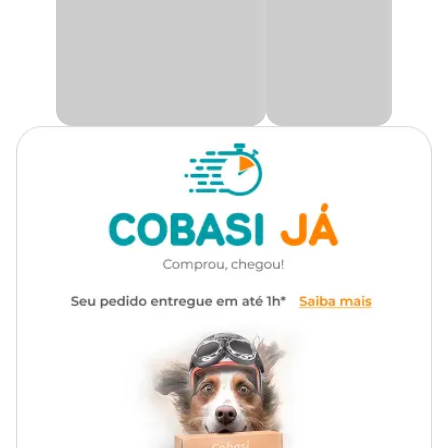
Ração Úmida Pet Delícia
promove uma pele saudável, pelos
Tipo da Ração
Super Premium Natural
brilhantes e uma flora intestinal equilibrada. Sem conservantes,
corantes, transgênicos ou subprodutos, é cozida delicadamente
para preservar os nutrientes naturais. Uma escolha cheirosa,
Marca
Pet Delicia
saborosa e funcional, que atende às diretrizes do NRC 2006 e
AAFCO 2014.
Gênero
Unissex
Todo o sabor e aroma da
Ração Úmida Pet Delícia Gatos
Maravilha de Frango com preço
especial você só encontra aqui
na Cobasi! Compre agora mesmo pelo nosso site, app ou em uma
de nossas lojas.
Como cuidar de gatos adultos
Para garantir que você está cuidando bem do seu bichinho, além
de oferecer alimentação de qualidade, água limpa e fresca à
vontade e manter as vacinas em dia, você pode separar alguns
momentos durante o dia para sessões de carinho e brincadeiras.
Nesses períodos, procure dar atenção total ao seu gato. Brinque
bastante, ajude seu peludo a se exercitar, e dê afeto. Vocês dois vão
se beneficiar desses momentos!