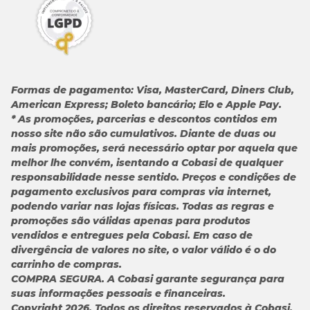
kg de peso do
gato
.
* Indicação de consumo sugerido para
gatos
alimentados
exclusivamente com a comida
Pet Delícia
. Sugere-se dividir
estas quantidades em pelo menos duas porções diárias.
Formas de pagamento:
Visa, MasterCard, Diners Club,
American Express; Boleto bancário; Elo e Apple Pay.
* As promoções, parcerias e descontos contidos em
nosso site não são cumulativos. Diante de duas ou
mais promoções, será necessário optar por aquela que
melhor lhe convém, isentando a Cobasi de qualquer
responsabilidade nesse sentido. Preços e condições de
pagamento exclusivos para compras via internet,
podendo variar nas lojas físicas. Todas as regras e
promoções são válidas apenas para produtos
vendidos e entregues pela Cobasi. Em caso de
divergência de valores no site, o valor válido é o do
carrinho de compras.
COMPRA SEGURA. A Cobasi garante segurança para
suas informações pessoais e financeiras.
Copyright 2026. Todos os direitos reservados à Cobasi.